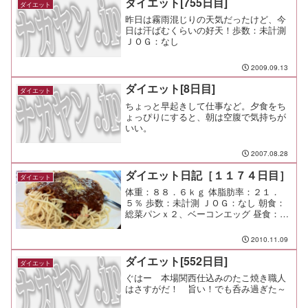
ダイエット[755日目]
ダイエット
昨日は霧雨混じりの天気だったけど、今
日は汗ばむくらいの好天！歩数：未計測
ＪＯＧ：なし
2009.09.13
ダイエット[8日目]
ダイエット
ちょっと早起きして仕事など。夕食をち
ょっぴりにすると、朝は空腹で気持ちが
いい。
2007.08.28
ダイエット日記［１１７４日目］
ダイエット
体重：８８．６ｋｇ 体脂肪率：２１．
５％ 歩数：未計測 ＪＯＧ：なし 朝食：
総菜パンｘ２、ベーコンエッグ 昼食：ミ
ートソース（たまき＠玉堤）￥６５０ 夕
食：おでん 間食： メモ：子供のランドセ
2010.11.09
ルが届いた！ 初日の注文だったから早
かったな。
ダイエット[552日目]
ダイエット
ぐはー 本場関西仕込みのたこ焼き職人
はさすがだ！ 旨い！でも呑み過ぎた～