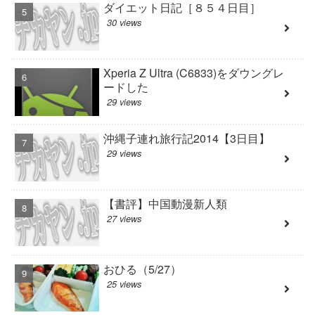
ダイエット日記［８５４日目］
30 views
Xperia Z Ultra (C6833)をダウングレ
ードした
29 views
沖縄子連れ旅行記2014【3日目】
29 views
【書評】中国動漫新人類
27 views
おひる（5/27）
25 views