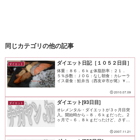
同じカテゴリの他の記事
ダイエット日記［１０５２日目］
ダイエット
体重：８６．６ｋｇ体脂肪率：２１．
５％歩数：ＪＯＧ：なし朝食：カレーラ
イス昼食：鮭弁当（西友＠市が尾）￥２
９８夕食：知古庵間食：メモ：今日はち
ょっとだけ涼しくて心地良いね。 湿気
2010.07.09
も強いけど。
ダイエット[93日目]
ダイエット
オレメンタル・ダイエットが３ヶ月目突
入。開始時から－８．６ｋｇだった。２
ヶ月で－６．８ｋｇだったけど、さすが
に３ヶ月目は停滞して－２ｋｇ弱にとど
まっている。 ま、今月はちょっと呑み
2007.11.21
過ぎたってのもあるな。