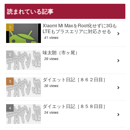
読まれている記事
Xiaomi Mi MaxをRoot化せずに3Gも
LTEもプラスエリアに対応させる
41 views
味太朗（市ヶ尾）
39 views
ダイエット日記［８６２日目］
36 views
ダイエット日記［８５８日目］
34 views