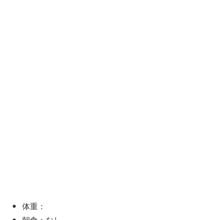
体重：
朝食：なし