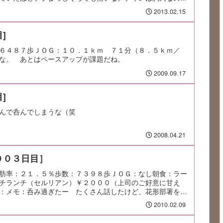
2013.02.15
]
６４８７歩ＪＯＧ：１０．１ｋｍ ７１分（８．５ｋｍ／
な。 あとはペースアップが課題だね。
2009.09.17
]
んで呑んでしまうな（笑
2008.04.21
９０３日目］
肪率：２１．５％歩数：７３９８歩ＪＯＧ：なし朝食：ラー
チランチ（セルリアン）￥２０００（上司のご好意に甘え
：メモ：呑み過ぎたー たくさん話したけど、花形部署を作
2010.02.09