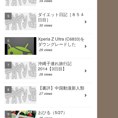
34 views
ダイエット日記［８５４
日目］
30 views
Xperia Z Ultra (C6833)を
ダウングレードした
29 views
沖縄子連れ旅行記
2014【3日目】
29 views
【書評】中国動漫新人類
27 views
おひる（5/27）
25 views