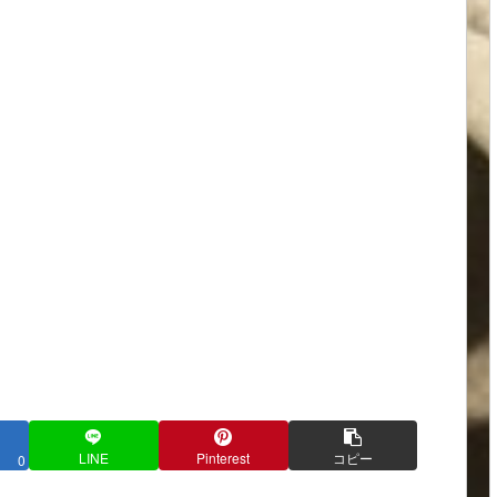
LINE
Pinterest
コピー
0