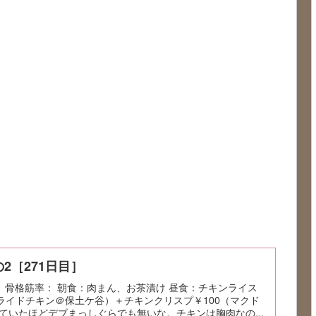
2［271日目］
肪率： 骨格筋率： 朝食：肉まん、お茶漬け 昼食：チキンライス
フライドチキン＠保土ケ谷）＋チキンクリスプ￥100（マクド
ていたほどデブまっしぐらでも無いな。チキンは胸肉なの...