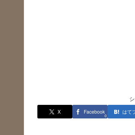
シ
X
Facebook
はて
0