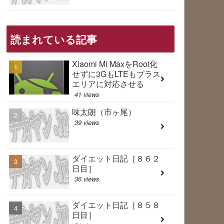
読まれている記事
Xiaomi Mi MaxをRoot化
せずに3GもLTEもプラス
エリアに対応させる
41 views
味太朗（市ヶ尾）
39 views
ダイエット日記［８６２
日目］
36 views
ダイエット日記［８５８
日目］