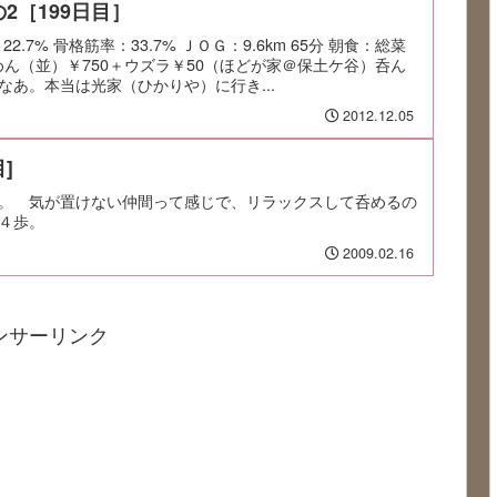
2［199日目］
22.7% 骨格筋率：33.7% ＪＯＧ：9.6km 65分 朝食：総菜
めん（並）￥750＋ウズラ￥50（ほどが家＠保土ケ谷）呑ん
なあ。本当は光家（ひかりや）に行き...
2012.12.05
]
。 気が置けない仲間って感じで、リラックスして呑めるの
４歩。
2009.02.16
ンサーリンク