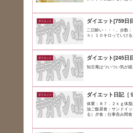
ダイエット[759日目
ダイエット
二日酔い・・・。歩数：
ｈ）１０キロっていける
ダイエット[245日目
ダイエット
知古庵はついつい気が緩
ダイエット日記［
ダイエット
体重：８７．２ｋｇ体脂
油ご飯昼食：サンドイッ
る）夕食：仕事呑み間食
るよりも、縁の...