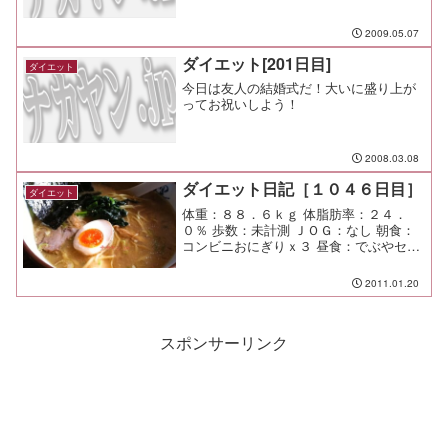
2009.05.07
ダイエット[201日目]
ダイエット
今日は友人の結婚式だ！大いに盛り上が
ってお祝いしよう！
2008.03.08
ダイエット日記［１０４６日目］
ダイエット
体重：８８．６ｋｇ 体脂肪率：２４．
０％ 歩数：未計測 ＪＯＧ：なし 朝食：
コンビニおにぎりｘ３ 昼食：でぶやセッ
ト（横濱屋＠市が尾）￥６８０ 夕食：ス
シロー 間食： メモ：今日はパパがお迎
2011.01.20
え。
スポンサーリンク