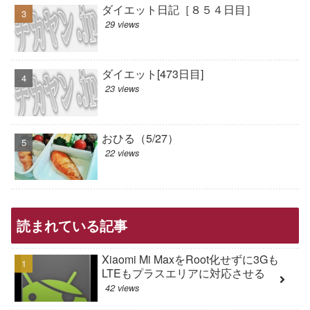
ダイエット日記［８５４日目］
29 views
ダイエット[473日目]
23 views
おひる（5/27）
22 views
読まれている記事
Xiaomi Mi MaxをRoot化せずに3Gも
LTEもプラスエリアに対応させる
42 views