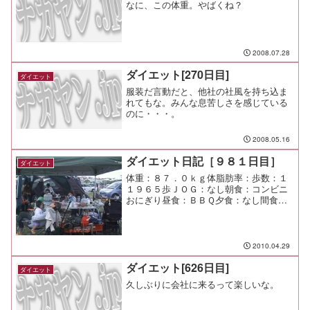
なに、この体重。やばくね？
2008.07.28
ダイエット[270日目]
ダイエット
服装だ言動だと、他社の社風を持ち込ま
れてもな。みんな息苦しさを感じている
のに・・・。
2008.05.16
ダイエット日記［９８１日目］
ダイエット
体重：８７．０ｋｇ体脂肪率：歩数：１
１９６５歩ＪＯＧ：なし朝食：コンビニ
おにぎり昼食：ＢＢＱ夕食：なし間食：
ＢＢＱメモ：高田橋の鯉のぼりを見に行
った。 猛烈な通り雨で泣きそうだった
けど、午後はカラっと快晴！ 日焼けが
痛い。
2010.04.29
ダイエット[626日目]
ダイエット
久しぶりに会社に来るって楽しいな。