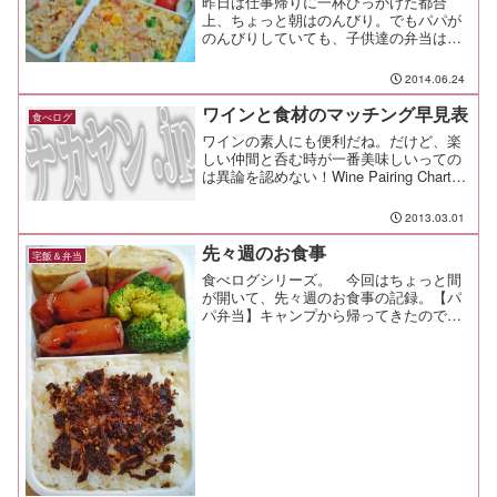
昨日は仕事帰りに一杯ひっかけた都合
上、ちょっと朝はのんびり。でもパパが
のんびりしていても、子供達の弁当は作
らなきゃならない。と言う訳で、今日の
塾弁はお手軽に。炒飯、唐揚げ、キュウ
2014.06.24
リ竹輪、ミニトマト。炒飯は卵を入れて
から2分くらいで仕上げる。...
ワインと食材のマッチング早見表
食べログ
ワインの素人にも便利だね。だけど、楽
しい仲間と呑む時が一番美味しいっての
は異論を認めない！Wine Pairing Chart
infographic by madelinep.
2013.03.01
先々週のお食事
宅飯＆弁当
食べログシリーズ。 今回はちょっと間
が開いて、先々週のお食事の記録。【パ
パ弁当】キャンプから帰ってきたので、
余ったフランクフルトと、結婚式の引き
出物の蒲鉾を彩りに。 ブロッコリの下
にはミニトマトが隠れている。 普通に
食べるときはウインナー系...