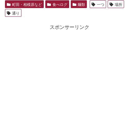
町田・相模原など
食べログ
麺類
一つ
場所
通り
スポンサーリンク