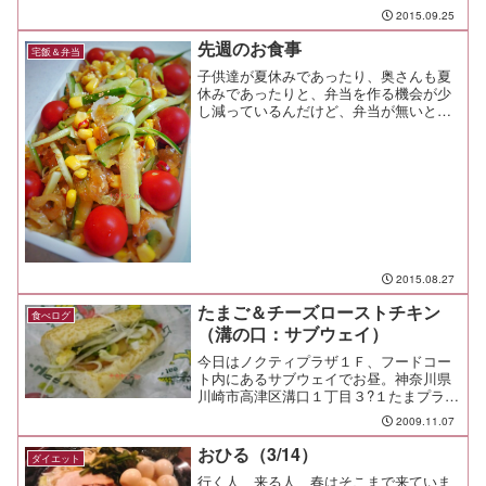
2015.09.25
先週のお食事
宅飯＆弁当
子供達が夏休みであったり、奥さんも夏
休みであったりと、弁当を作る機会が少
し減っているんだけど、弁当が無いと自
宅を出る時間が早いね！ 猛烈に早く出
社できるんだね！って油断してたら2週間
分も写真が溜まってしまった（笑
2015.08.27
たまご＆チーズローストチキン
食べログ
（溝の口：サブウェイ）
今日はノクティプラザ１Ｆ、フードコー
ト内にあるサブウェイでお昼。神奈川県
川崎市高津区溝口１丁目３?１たまプラー
ザ店があった時には、よくシーフード＆
2009.11.07
クラブを食べてたっけ。 ハーフみたい
な顔つきの爺さんがやっていた店で、よ
おひる（3/14）
ダイエット
く注文を間違えてたっけ...
行く人、来る人、春はそこまで来ていま