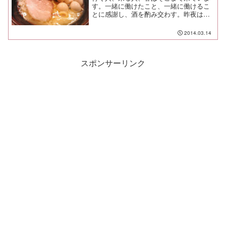
す。一緒に働けたこと、一緒に働けるこ
とに感謝し、酒を酌み交わす。昨夜はそ
んな夜でした。そんなわけで、今日はラ
ーメンを食べることにした。遅昼だった
2014.03.14
ので独りでプラプラしていたら、新吉家
が新しい店に変わっていた...
スポンサーリンク