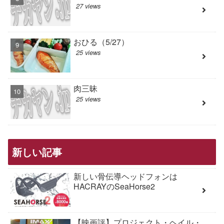
27 views
おひる（5/27）
25 views
肉三昧
25 views
新しい記事
新しい骨伝導ヘッドフォンは
HACRAYのSeaHorse2
【映画評】プロジェクト・ヘイル・