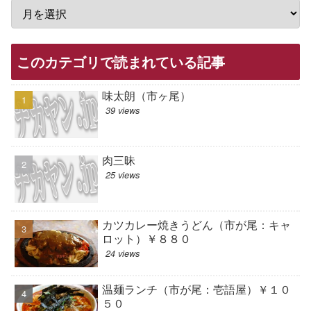
このカテゴリで読まれている記事
味太朗（市ヶ尾）
39 views
肉三昧
25 views
カツカレー焼きうどん（市が尾：キャ
ロット）￥８８０
24 views
温麺ランチ（市が尾：壱語屋）￥１０
５０