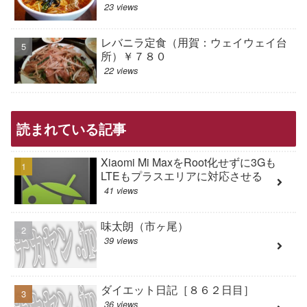
23 views
レバニラ定食（用賀：ウェイウェイ台
所）￥７８０
22 views
読まれている記事
Xiaomi Mi MaxをRoot化せずに3Gも
LTEもプラスエリアに対応させる
41 views
味太朗（市ヶ尾）
39 views
ダイエット日記［８６２日目］
36 views