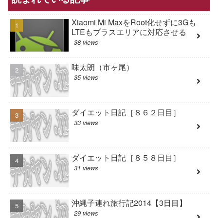
Xiaomi Mi MaxをRoot化せずに3Gも
LTEもプラスエリアに対応させる
38 views
味太朗（市ヶ尾）
35 views
ダイエット日記［８６２日目］
33 views
ダイエット日記［８５８日目］
31 views
沖縄子連れ旅行記2014【3日目】
29 views