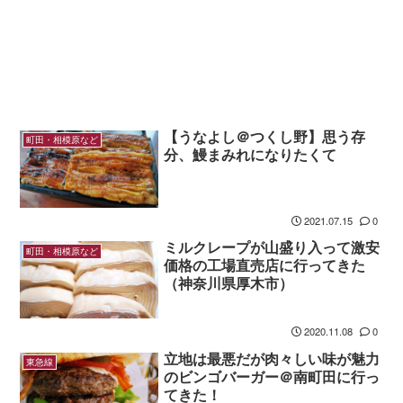
【うなよし＠つくし野】思う存
町田・相模原など
分、鰻まみれになりたくて
2021.07.15
0
ミルクレープが山盛り入って激安
町田・相模原など
価格の工場直売店に行ってきた
（神奈川県厚木市）
2020.11.08
0
立地は最悪だが肉々しい味が魅力
東急線
のビンゴバーガー＠南町田に行っ
てきた！