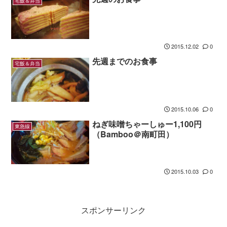
宅飯＆弁当
2015.12.02
0
先週までのお食事
宅飯＆弁当
2015.10.06
0
ねぎ味噌ちゃーしゅー1,100円
東急線
（Bamboo＠南町田）
2015.10.03
0
スポンサーリンク