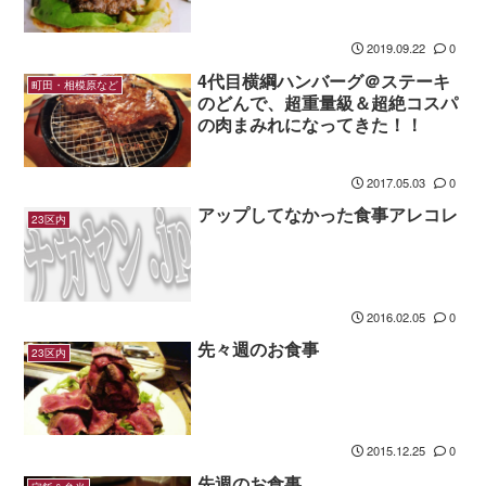
2019.09.22
0
4代目横綱ハンバーグ＠ステーキ
町田・相模原など
のどんで、超重量級＆超絶コスパ
の肉まみれになってきた！！
2017.05.03
0
アップしてなかった食事アレコレ
23区内
2016.02.05
0
先々週のお食事
23区内
2015.12.25
0
先週のお食事