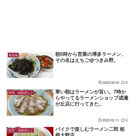
朝5時から営業の博多ラーメン、
東急線
その名はえちご@つきみ野。
2023.06.02
0
寒い朝はラーメンが旨い。7時か
町田・相模原など
らやってるラーメンショップ成瀬
が丘店に行ってきた。
2023.02.11
0
バイクで楽しむラーメン二郎 相
町田・相模原など
模大野店