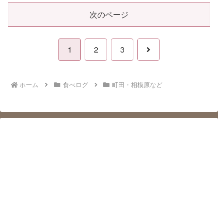
次のページ
次
1
2
3
へ
ホーム
食べログ
町田・相模原など