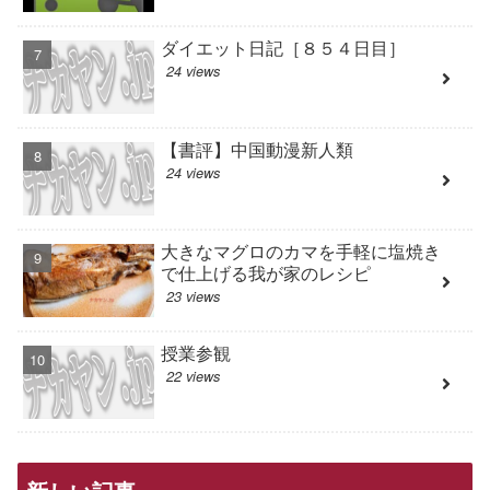
ダイエット日記［８５４日目］
24 views
【書評】中国動漫新人類
24 views
大きなマグロのカマを手軽に塩焼き
で仕上げる我が家のレシピ
23 views
授業参観
22 views