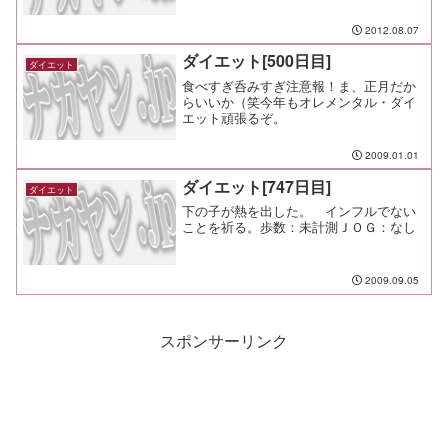
チャーシュー麺￥800（光家＠天王町）
夕食：なし 間食： メモ：マメができそう
2012.08.07
な気配
ダイエット[500日目]
ダイエット
食べすぎ呑みすぎ注意報！ま、正月だか
らいいか（笑今年もオレメンタル・ダイ
エット頑張るぞ。
2009.01.01
ダイエット[747日目]
ダイエット
下の子が熱を出した。 インフルでない
ことを祈る。歩数：未計測ＪＯＧ：なし
2009.09.05
スポンサーリンク