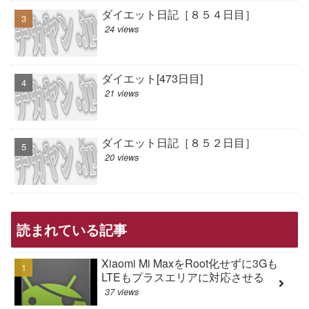
ダイエット日記［８５４日目］
24 views
ダイエット[473日目]
21 views
ダイエット日記［８５２日目］
20 views
読まれている記事
Xiaomi Mi MaxをRoot化せずに3Gも
LTEもプラスエリアに対応させる
37 views