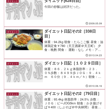
ダイエット[628日目]
ダイエット
今回の炒飯は好評だった。
2009.05.09
ダイエット日記その2［338日
ダイエット
目］
体重：94.2kg 朝食：たらこご飯 昼食：油
淋鶏定食￥780（天王酒家＠天王町） 夕
食：晩酌 間食： 運動：なし メモ：アヒ
ージョは生海老じゃないと美味しくない
2013.04.23
ダイエット日記［１０２９日目］
ダイエット
体重：８６．２ｋｇ体脂肪率：２３．
０％歩数：８４９９歩ＪＯＧ：９．４ｋ
ｍ ６０分（９．４ｋｍ／ｈ）朝食：冷
やしワサビ茶漬け昼食：ハンバーグ弁当
（西友＠市が尾）半額で￥１４９夕食：
2010.06.16
なし間食：メモ：長Ｔで走ったら暑くて
目まいが・・・
ダイエット日記その2［79日目］
ダイエット
体重：93.4kg 体脂肪率：24.5% 歩数：
ＪＯＧ：ビーJOG5km 朝食：かき揚げそ
ば￥400（しぶそば＠中央林間） 昼食：