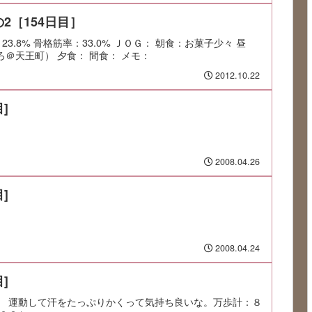
2［154日目］
：23.8% 骨格筋率：33.0% ＪＯＧ： 朝食：お菓子少々 昼
ろ＠天王町） 夕食： 間食： メモ：
2012.10.22
]
2008.04.26
]
2008.04.24
]
 運動して汗をたっぷりかくって気持ち良いな。万歩計：８