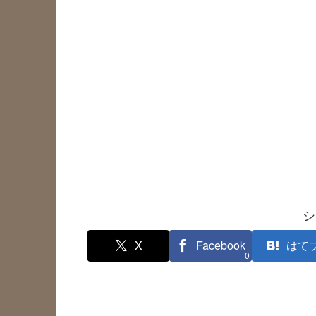
シ
X
Facebook
はて
0