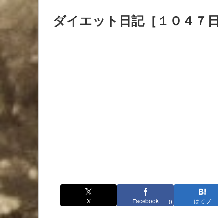
ダイエット日記［１０４７
X
Facebook
はてブ
0