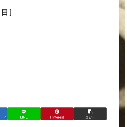
日目］
LINE
Pinterest
コピー
0