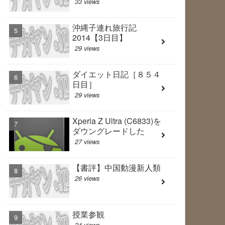
33 views
沖縄子連れ旅行記
2014【3日目】
29 views
ダイエット日記［８５４
日目］
29 views
Xperia Z Ultra (C6833)を
ダウングレードした
27 views
【書評】中国動漫新人類
26 views
授業参観
24 views