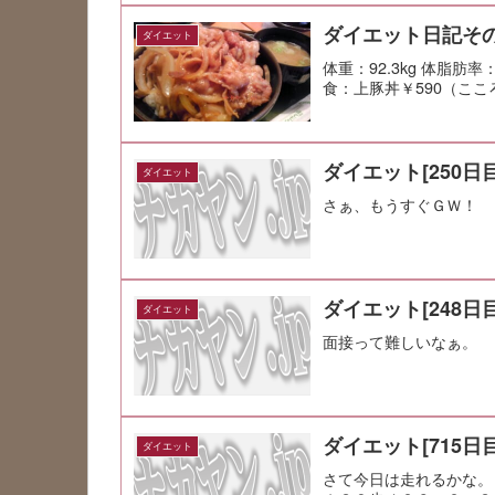
ダイエット日記その
ダイエット
体重：92.3kg 体脂肪率
食：上豚丼￥590（ここ
ダイエット[250日目
ダイエット
さぁ、もうすぐＧＷ！
ダイエット[248日目
ダイエット
面接って難しいなぁ。
ダイエット[715日目
ダイエット
さて今日は走れるかな。