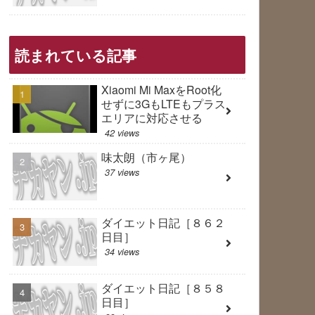
読まれている記事
Xiaomi Mi MaxをRoot化
せずに3GもLTEもプラス
エリアに対応させる
42 views
味太朗（市ヶ尾）
37 views
ダイエット日記［８６２
日目］
34 views
ダイエット日記［８５８
日目］