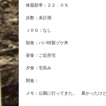
体脂肪率：２２．０％
歩数：未計測
ＪＯＧ：なし
朝食：パパ特製ヅケ丼
昼食：ご近所宅
夕食：宅呑み
間食：
メモ：公園に行ってきた。 暑かったけ