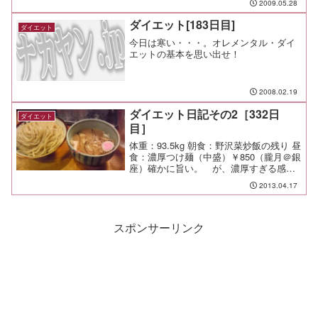
2009.05.28
ダイエット[183日目]
ダイエット
今日は寒い・・・。オレメンタル・ダイ
エットの基本を思い出せ！
2008.02.19
ダイエット日記その2［332日
ダイエット
目］
体重：93.5kg 朝食：野沢菜炒飯の残り 昼
食：濃厚つけ麺（中盛）￥850（朧月＠銀
座）確かに旨い。 が、濃厚すぎる感も
ある。 すっきりした味のつけ麺も食べ
2013.04.17
たくなってきたな。 夕食：残り物少々 間
食： 運動：Jog-5.24km/36mi...
スポンサーリンク