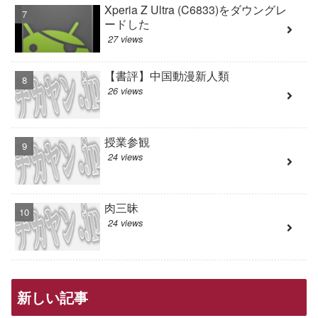
Xperia Z Ultra (C6833)をダウングレ
ードした
27 views
【書評】中国動漫新人類
26 views
授業参観
24 views
肉三昧
24 views
新しい記事