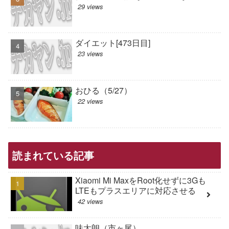
29 views
ダイエット[473日目]
23 views
おひる（5/27）
22 views
読まれている記事
Xiaomi Mi MaxをRoot化せずに3Gも
LTEもプラスエリアに対応させる
42 views
味太朗（市ヶ尾）