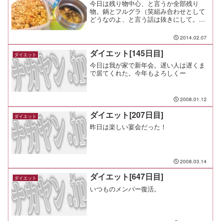
今日は残り物中心、と言うか全部残り
物。鍋とフルグラ（笑組み合わせとして
どうなのよ、と言う話は抜きにして。鍋
は流行りのフードコンテナで持ってきた
けど、思った以上に温度キープしてて驚
2014.02.07
き。前から持っていたのに使っていなか
ったけど、いいねコレ。それ...
ダイエット[145日目]
ダイエット
今日は我が家で新年会。遅い人は遅くま
で居てくれた。今年もよろしくー
2008.01.12
ダイエット[207日目]
ダイエット
昨日は楽しい宴会だった！
2008.03.14
ダイエット[647日目]
ダイエット
いつものメンバー復活。