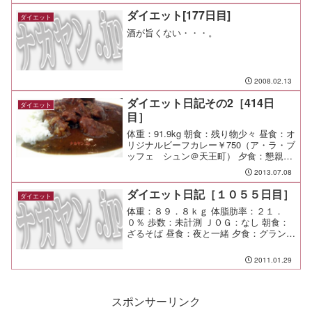
ダイエット[177日目]
ダイエット
酒が旨くない・・・。
2008.02.13
ダイエット日記その2［414日
ダイエット
目］
体重：91.9kg 朝食：残り物少々 昼食：オ
リジナルビーフカレー￥750（ア・ラ・ブ
ッフェ シュン＠天王町） 夕食：懇親会
（わん＠保土ヶ谷） 間食： 運動： メ
2013.07.08
モ：
ダイエット日記［１０５５日目］
ダイエット
体重：８９．８ｋｇ 体脂肪率：２１．
０％ 歩数：未計測 ＪＯＧ：なし 朝食：
ざるそば 昼食：夜と一緒 夕食：グランチ
ャイナ 間食： メモ：下の子がインフル発
症！ 困ったぞ、友達が来る予定だった
2011.01.29
けどキャンセルだ！
スポンサーリンク