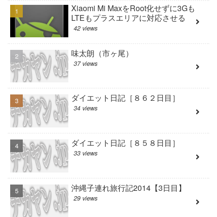
Xiaomi Mi MaxをRoot化せずに3Gも
LTEもプラスエリアに対応させる
42 views
味太朗（市ヶ尾）
37 views
ダイエット日記［８６２日目］
34 views
ダイエット日記［８５８日目］
33 views
沖縄子連れ旅行記2014【3日目】
29 views