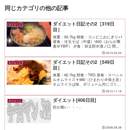
同じカテゴリの他の記事
ダイエット日記その2［319日
ダイエット
目］
体重：93.7kg 朝食：コンビニおにぎり×1
昼食：冷玉そば（中盛）\600（おらが蕎
麦＠YBP） 夕食：弥太郎＠溝ノ口 間
食： 運動：なし メモ：今日は海苔弁いつ
2013.04.04
もは海苔を載せてすぐに包丁で切れ目を
入れるんだけど、今日は醤油を振って時
ダイエット日記その2［549日
ダイエット
間...
目］
体重：92.7kg 朝食：TKG 昼食：スペシャ
ルオムライス￥980（ひまわり＠保土谷）
オムライスは味、ボリューム共にゴリア
テに軍配。 でも素直な優しい味で美味
2013.11.18
しいんだよ。今日はデミグラじゃなくて
カレーソースにしてもらった。旨い。 夕
ダイエット[406日目]
ダイエット
食： ...
肘が痛い・・・。
2008.09.29