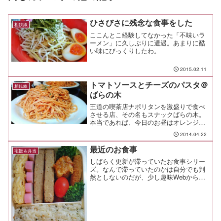
ひさびさに残念な食事をした
相鉄線
ここんとこ経験してなかった「不味いラ
ーメン」に久しぶりに遭遇。あまりに酷
い味にびっくりしたわ。
2015.02.11
トマトソースとチーズのパスタ＠
相鉄線
ばらの木
王道の喫茶店ナポリタンを激盛りで食べ
させる店、その名もスナックばらの木。
本当であれば、今日のお昼はオレンジと
フルーツグラノーラで簡単に済ませるつ
2014.04.22
もりだったけど、悪魔の囁きに抗うこと
ができなかった（笑ナポリタン狙いで行
最近のお食事
宅飯＆弁当
ったらランチパスタが「ト...
しばらく更新が滞っていたお食事シリー
ズ。なんで滞っていたのかは自分でも判
然としないのだが、少し趣味Webから遠
ざかってしまっていたと言うか。 先日
の誕生日以降、自分を振り返る時間や、
今更ながらに教養を深めることに多くの
時間を割くようになった...