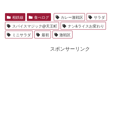
相鉄線
食べログ
カレー激戦区
サラダ
スパイスマジック@天王町
ナン&ライスお変わり
ミニサラダ
最初
激戦区
スポンサーリンク