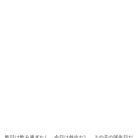
昨日は飲み過ぎたし、今日は外出だし、上の子の誕生日だ