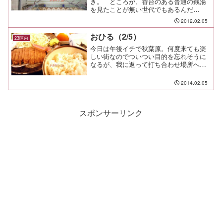
き。 ところが、番台のある普通の銭湯
を見たことが無い世代でもあるんだ
な。 お風呂と言えば強制循環、かき混
2012.02.05
ぜないと底の方が冷たい・・・そんな風
呂を知らない世代だ。知り合いの銭湯で
おひる（2/5）
23区内
餅つきイベントをやるってことで...
今日は午後イチで秋葉原。何度来ても楽
しい街なのでついつい目的を忘れそうに
なるが、我に返って打ち合わせ場所へ向
かう。お昼は仲間から薦められた牛カツ
の壱弐参へ。目立つ暖簾の裏の階段を下
2014.02.05
りた、狭いドアの向こうがお店だ。メニ
ューは牛カツと麦飯\1,...
スポンサーリンク