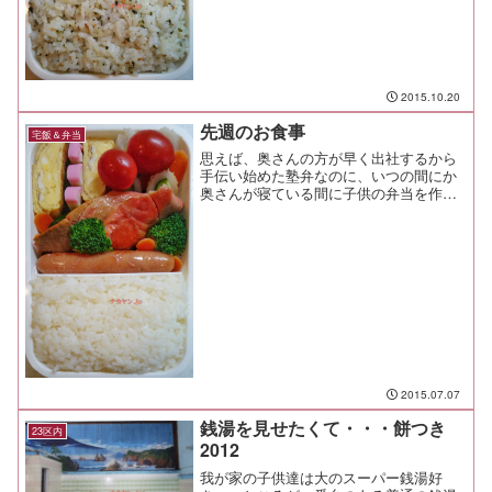
2015.10.20
先週のお食事
宅飯＆弁当
思えば、奥さんの方が早く出社するから
手伝い始めた塾弁なのに、いつの間にか
奥さんが寝ている間に子供の弁当を作
り、後から奥さんが起きてくるという逆
転現象になっている。もはや手伝いでは
なく本業の域。 そろそろ専業主夫にな
っても良いかな？（笑
2015.07.07
銭湯を見せたくて・・・餅つき
23区内
2012
我が家の子供達は大のスーパー銭湯好