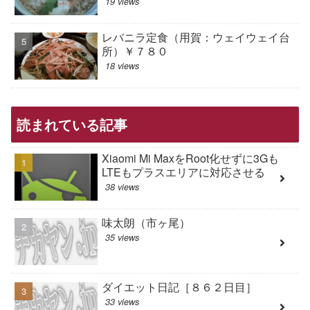
19 views
レバニラ定食（用賀：ウェイウェイ台
所）￥７８０
18 views
読まれている記事
Xiaomi Mi MaxをRoot化せずに3Gも
LTEもプラスエリアに対応させる
38 views
味太朗（市ヶ尾）
35 views
ダイエット日記［８６２日目］
33 views