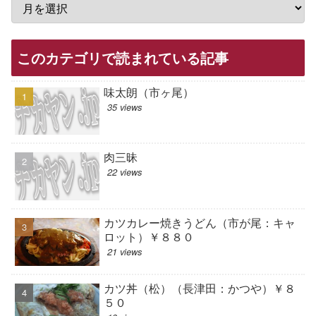
このカテゴリで読まれている記事
味太朗（市ヶ尾）
35 views
肉三昧
22 views
カツカレー焼きうどん（市が尾：キャ
ロット）￥８８０
21 views
カツ丼（松）（長津田：かつや）￥８
５０