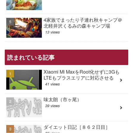
4家族でまったり子連れ秋キャンプ＠
北軽井沢くるみの森キャンプ場
13 views
読まれている記事
Xiaomi Mi MaxをRoot化せずに3Gも
LTEもプラスエリアに対応させる
41 views
味太朗（市ヶ尾）
39 views
ダイエット日記［８６２日目］