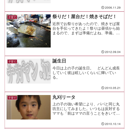
とっては、その生活のほとんどを親を中
心とした家族が占めているので、親とし
2006.11.29
て彼らを支えなければならないと言う気
持ちになる。 肌と肌の...
祭りだ！屋台だ！焼きそばだ！
子育て
近所でお祭りがあったので、焼きそば屋
台を手伝ってきたよ！祭りは昼頃から始
まるので、まずは準備だよね、準備。
仕込みが肝心。そうは行っても、最初に
成すべきは設営だ。 みんな割り当てら
れた区画で準備を始めている。我が焼き
そば＆フランク＆コロッケ...
2012.09.04
誕生日
子育て
今日は上の子の誕生日。 どんどん成長
していく彼は眩しいくらいに輝いてい
る。
2010.05.21
丸刈リータ
子育て
上の子の強い希望により、パパと同じ丸
坊主にしてみました。いつもは反対する
ママも「前はママの言うことをきいて、
次はボクの好きにする番だよ！」には言
い返すこともできず、割り切って刈って
2010.10.14
みたら本人も喜んでるし、観ていて楽し