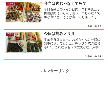
かった、そんな風呂の一コ...
弁当は肉じゃなくて魚で
子育て
今日も弁当のメインは肉。それを見た子
供達は肉はいらんと言う。肉じゃなくて
魚が良いと。そうは言っても作ってしま
ったよ。その代わりに、好きなフリカケ
を選ばせて、上の子はさるかに合戦、下
2011.04.05
の子はゆかりで。明日は下の子の入学
式。昨日の夜は、今まで嫌が...
今日は刻みノリ弁
子育て
学童保育２日目も、お兄ちゃんと一緒に
無事に歩いて行けた。押ボタン式の信号
もOK。これならもう大丈夫かな。入学式
まで後少し。ああ、パパは給食が待ち遠
しいよう。今日のお弁当は「ノリ弁の食
2011.04.04
べ方が分からない！ノリだけ全部取れち
ゃう」と言う下の子の話...
スポンサーリンク