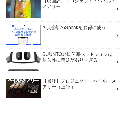
【映画評】プロジェクト・ヘイル・
メアリー
AI英会話のSpeakをお得に使う
SUUNTOの骨伝導ヘッドフォンは
耐久性に問題がありすぎる
【書評】プロジェクト・ヘイル・メ
アリー（上/下）