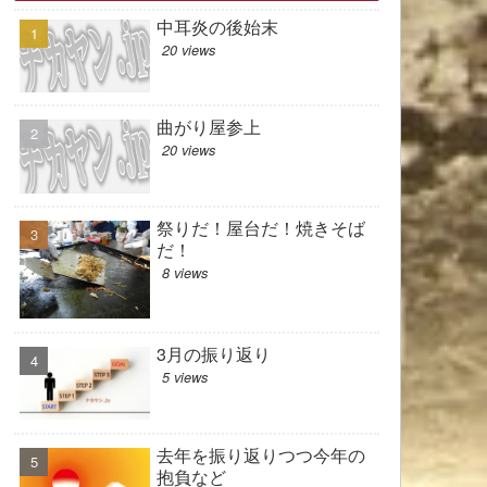
中耳炎の後始末
20 views
曲がり屋参上
20 views
祭りだ！屋台だ！焼きそば
だ！
8 views
3月の振り返り
5 views
去年を振り返りつつ今年の
抱負など