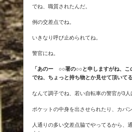
でね、職質されたんだ。
例の交差点でね。
いきなり呼び止められてね。
警官にね。
「あのー ○○署の○○と申しますがね、
でね、ちょっと持ち物とか見せて頂いて
なんて調子でね、若い自転車の警官が3人
ポケットの中身を出させられたり、カバ
人通りの多い交差点脇でやってるから、