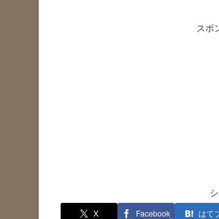
スポ
シ
X
Facebook
はて