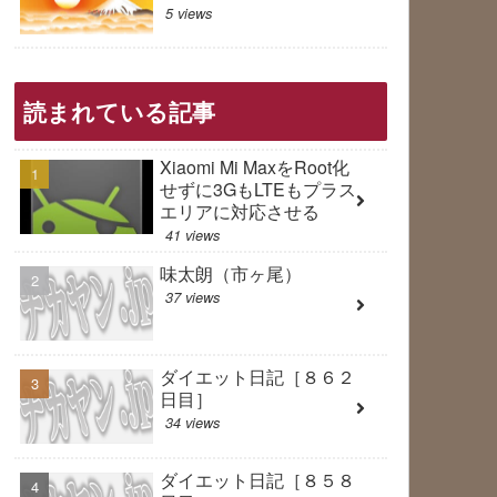
5 views
読まれている記事
Xiaomi Mi MaxをRoot化
せずに3GもLTEもプラス
エリアに対応させる
41 views
味太朗（市ヶ尾）
37 views
ダイエット日記［８６２
日目］
34 views
ダイエット日記［８５８