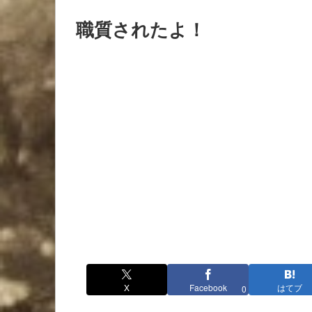
職質されたよ！
X
Facebook
はてブ
0