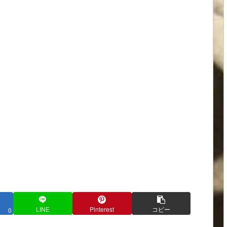
LINE
Pinterest
コピー
0