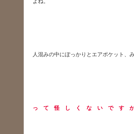
よね。
人混みの中にぽっかりとエアポケット、
っ て 怪 し く な い で す 