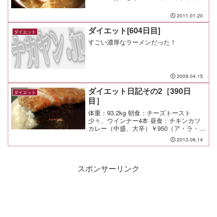
ト（横濱屋＠市が尾）￥６８０ 夕食：ス
シロー 間食： メモ：今日はパパがお迎
2011.01.20
え。
ダイエット[604日目]
ダイエット
すごい濃厚なラーメンだった！
2009.04.15
ダイエット日記その2［390日
ダイエット
目］
体重：93.2kg 朝食：チーズトースト
少々、ウインナー4本 昼食：チキンカツ
カレー（中盛、大辛）￥950（ア・ラ・ブ
ッフェ シュン）しっかりと辛いけど、
2013.06.14
辛いだけじゃ無くてしっかりとした味が
旨い。 この店は旨い。チキンカツも大
きくて、ボリュ...
スポンサーリンク