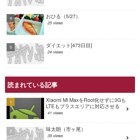
おひる（5/27）
25 views
ダイエット[473日目]
24 views
読まれている記事
Xiaomi Mi MaxをRoot化せずに3Gも
LTEもプラスエリアに対応させる
41 views
味太朗（市ヶ尾）
39 views