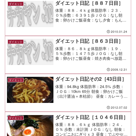
ダイエット日記［８８７日目］
ダイエット
体重：８８．４ｋｇ体脂肪率：２３．
０％歩数：６３９１歩ＪＯＧ：なし朝
食：卵かけご飯昼食：なし夕食：もんじ
ゃ焼き間食：メモ：ジョギングしたいの
に中々できないー
2010.01.24
ダイエット日記［８６３日目］
ダイエット
体重：８６．８ｋｇ体脂肪率：１９．
５％歩数：１４７５歩ＪＯＧ：なし朝
食：卵かけご飯昼食：焼き肉食べ放題夕
食：おせち料理間食：メモ：高速ガラガ
ラで最高！
2009.12.31
ダイエット日記その2［43日目］
ダイエット
体重：94.8kg 体脂肪率：24.5% 歩数：
ＪＯＧ：10km 65分 朝食：卵かけご飯
（出汁醤油＋本枯節） 昼食：カレーうど
ん（大）￥480（麦まる＠YBP） 夕食：
なし 間食：ビスケット メモ：夜ジョグ後
2012.07.02
の体重92.6kg 21.5...
ダイエット日記［１０４６日目］
ダイエット
体重：８８．６ｋｇ 体脂肪率：２４．
０％ 歩数：未計測 ＪＯＧ：なし 朝食：
コンビニおにぎりｘ３ 昼食：でぶやセッ