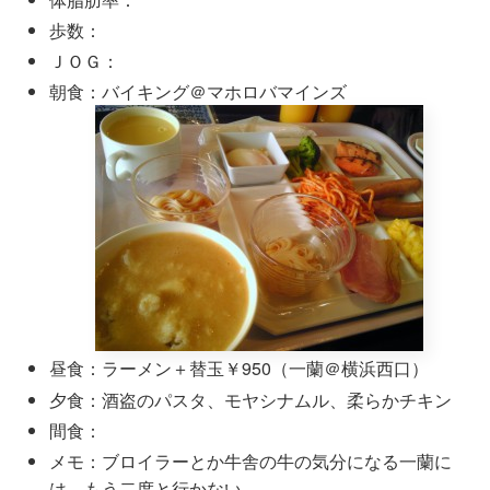
歩数：
ＪＯＧ：
朝食：バイキング＠マホロバマインズ
昼食：ラーメン＋替玉￥950（一蘭＠横浜西口）
夕食：酒盗のパスタ、モヤシナムル、柔らかチキン
間食：
メモ：ブロイラーとか牛舎の牛の気分になる一蘭に
は、もう二度と行かない。