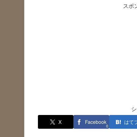
スポ
シ
X
Facebook
はて
0