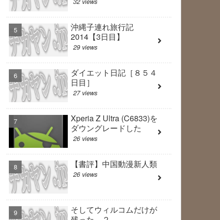
32 views
沖縄子連れ旅行記
2014【3日目】
29 views
ダイエット日記［８５４
日目］
27 views
Xperia Z Ultra (C6833)を
ダウングレードした
26 views
【書評】中国動漫新人類
26 views
そしてウィルコムだけが
残った ２