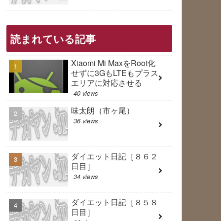
読まれている記事
Xiaomi Mi MaxをRoot化
せずに3GもLTEもプラス
エリアに対応させる
40 views
味太朗（市ヶ尾）
36 views
ダイエット日記［８６２
日目］
34 views
ダイエット日記［８５８
日目］