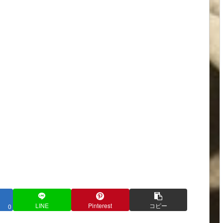
LINE
Pinterest
コピー
0