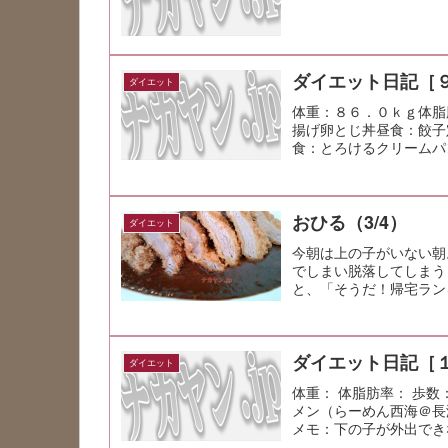
ダイエット日記［
ダイエット
体重：８６．０ｋｇ体脂
揚げ卵とじ丼昼食：餃子
食：とろけるクリームパ
張り。 でもそ...
おひる（3/4）
ダイエット
今朝は上の子がいない朝
でしまい脱落してしまう
と、「そうだ！帰宅ラン
ル、ビニール...
ダイエット日記［
ダイエット
体重： 体脂肪率： 歩数
メン（らーめん西海＠長
メモ：下の子が外出でき
た...