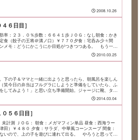
2008.10.26
９４６日目］
肪率：２３．０％歩数：６６４１歩ＪＯＧ：なし朝食：かき
定食（餃子の王将＠溝ノ口）￥７７０夕食：宅呑み少々間
ンメモ：どうにかこうにか目処がつきつつある。 もう一頑
2010.03.25
。下の子＆ママと一緒に出ようと思ったら、朝風呂を楽しん
（笑今日の弁当はフルグラにしようと準備をしていたら、ふ
をしてみよう！」と思い立ち準備開始。ジャージに靴、タオ
2014.03.04
１０５６日目］
：未計測 ＪＯＧ： 朝食：メガマフィン単品 昼食：西海ラー
津田）￥４８０ 夕食：サラダ、中華風コーンスープ 間食：
ないので、上の子を遊びに連れて出る。 やろうと思ってい