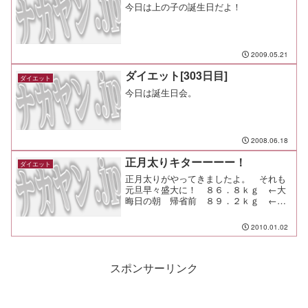
今日は上の子の誕生日だよ！
2009.05.21
ダイエット[303日目]
ダイエット
今日は誕生日会。
2008.06.18
正月太りキターーーー！
ダイエット
正月太りがやってきましたよ。 それも
元旦早々盛大に！ ８６．８ｋｇ ←大
晦日の朝 帰省前 ８９．２ｋｇ ←元
旦の夜 帰宅＆晩酌後 ＋２．４ｋ
ｇ！！！！！ キターーーー！我が目を
2010.01.02
疑ったが、ＴＡＮＩＴＡの体重計は冷静
沈着だ。いったいこの３６時間...
スポンサーリンク