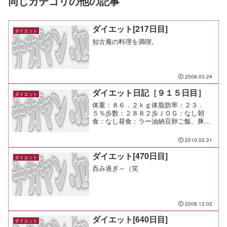
同じカテゴリの他の記事
ダイエット[217日目]
ダイエット
知古庵の料理を満喫。
2008.03.24
ダイエット日記［９１５日目］
ダイエット
体重：８６．２ｋｇ体脂肪率：２３．
５％歩数：２８８２歩ＪＯＧ：なし朝
食：なし昼食：ラー油納豆卵ご飯、豚汁
夕食：塩ラーメン二口、宅呑み間食：メ
モ：選挙に行ってきたよ。
2010.02.21
ダイエット[470日目]
ダイエット
呑み過ぎ～（笑
2008.12.02
ダイエット[640日目]
ダイエット