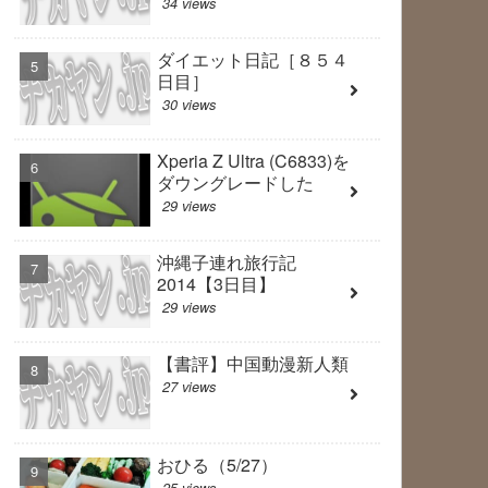
34 views
ダイエット日記［８５４
日目］
30 views
Xperia Z Ultra (C6833)を
ダウングレードした
29 views
沖縄子連れ旅行記
2014【3日目】
29 views
【書評】中国動漫新人類
27 views
おひる（5/27）
25 views