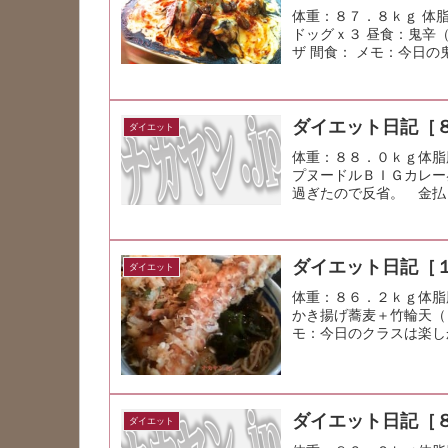
体重：８７．８ｋｇ 体
ドッグｘ３ 昼食：鬼辛
ザ 間食： メモ：今日
ダイエット日記［
ダイエット
体重：８８．０ｋｇ体脂
プヌードルＢＩＧカレー
過ぎたので反省。 金払
ダイエット日記［
ダイエット
体重：８６．２ｋｇ体脂
かき揚げ蕎麦＋竹輪天（
モ：今日のクラスは楽し
ダイエット日記［
ダイエット