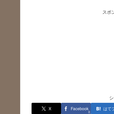
スポ
シ
X
Facebook
はて
0