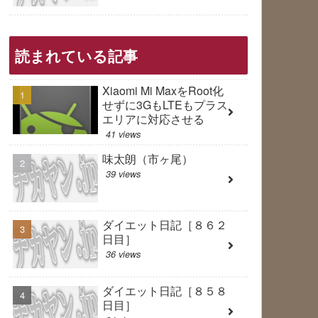
読まれている記事
Xiaomi Mi MaxをRoot化
せずに3GもLTEもプラス
エリアに対応させる
41 views
味太朗（市ヶ尾）
39 views
ダイエット日記［８６２
日目］
36 views
ダイエット日記［８５８
日目］