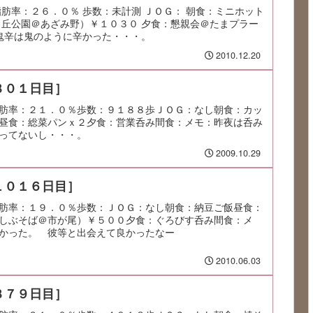
脂肪率：２６．０％ 歩数：未計測 ＪＯＧ： 朝食：ミニホット
（丘公園＠あざみ野）￥１０３０ 夕食：懇親会＠たまプラー
の鬼辛は鬼のように辛かった・・・。
2010.12.20
８０１日目］
肪率：２１．０％歩数：９１８８歩ＪＯＧ：なし朝食：カッ
昼食：総菜パンｘ２夕食：営業呑み間食：メモ：昨夜は呑み
ってないし・・・。
2009.10.29
１０１６日目］
肪率：１９．０％歩数：ＪＯＧ：なし朝食：納豆ご飯昼食：
しぶそば＠市が尾）￥５００夕食：ぐろびす呑み間食：メ
かった。 彼等と出会えて良かったなー
2010.06.03
８７９日目］