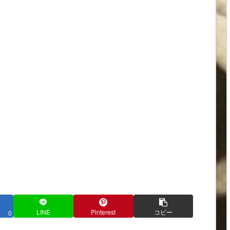
LINE
Pinterest
コピー
0