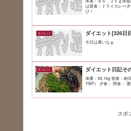
体重：８６．２ｋｇ体脂
ば昼食：ドライカレー夕
び！
ダイエット[326日目
ダイエット
今日は暑いなぁ
ダイエット日記その
ダイエット
体重：92.1kg 朝食
YBP） 夕食： 間食： 
スポ