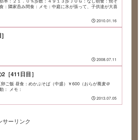
肪率：２１．０％歩数：４９１３歩ＪＯＧ：なし朝食：焼そ
食：隣家呑み間食：メモ：中庭に氷が張って、子供達が大喜
2010.01.16
]
2008.07.11
2［411日目］
：納豆卵ご飯 昼食：めかぶそば（中盛）￥600（おらが蕎麦＠
運動： メモ：
2013.07.05
ンサーリンク