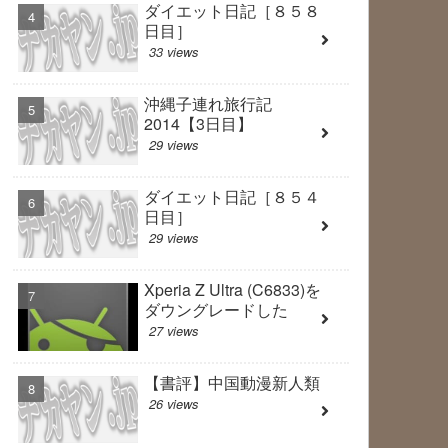
ダイエット日記［８５８
日目］
33 views
沖縄子連れ旅行記
2014【3日目】
29 views
ダイエット日記［８５４
日目］
29 views
Xperia Z Ultra (C6833)を
ダウングレードした
27 views
【書評】中国動漫新人類
26 views