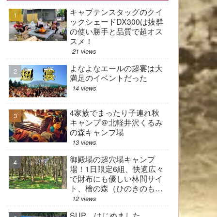
キャプテンスタッグのクイ
ックシェードDX300は抜群
の使い勝手と品質で超オス
スメ！
21 views
よなよなエールの超宴は大
満足のイベントだった
14 views
4家族でまったり子連れ秋
キャンプ＠北軽井沢くるみ
の森キャンプ場
13 views
御殿場の超穴場キャンプ
場！1日限定6組、快適広々
で財布にも優しい林間サイ
ト、檜の森（ひのきのも
り）キャンプ場は、管理人
12 views
さんの思いの詰まった現在
SUP、はじめました。