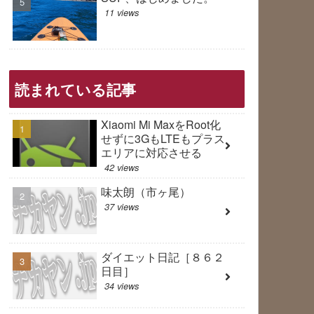
進行形のキャンプ場だった
11 views
読まれている記事
Xiaomi Mi MaxをRoot化
せずに3GもLTEもプラス
エリアに対応させる
42 views
味太朗（市ヶ尾）
37 views
ダイエット日記［８６２
日目］
34 views