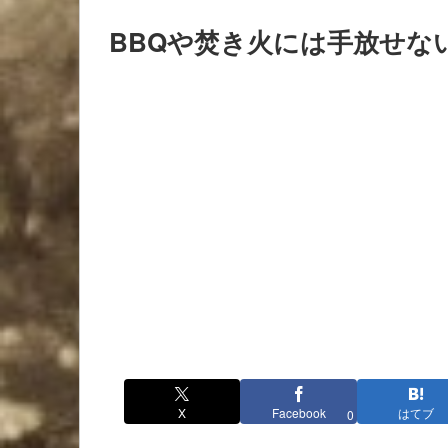
BBQや焚き火には手放せな
X
Facebook
はてブ
0