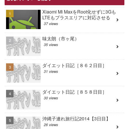
Xiaomi Mi MaxをRoot化せずに3Gも
LTEもプラスエリアに対応させる
37 views
味太朗（市ヶ尾）
35 views
ダイエット日記［８６２日目］
31 views
ダイエット日記［８５８日目］
30 views
沖縄子連れ旅行記2014【3日目】
26 views