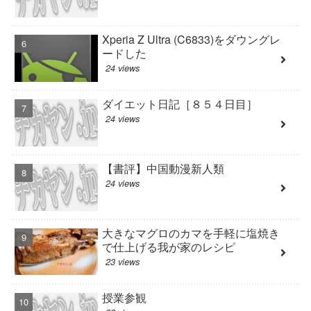
Xperia Z Ultra (C6833)をダウングレ
ードした
24 views
ダイエット日記［８５４日目］
24 views
【書評】中国動漫新人類
24 views
大きなマグロのカマを手軽に塩焼き
で仕上げる我が家のレシピ
23 views
授業参観