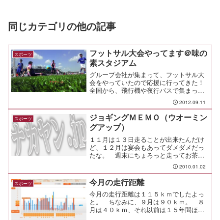
同じカテゴリの他の記事
フットサル大会やってます＠味の
スポーツ
素スタジアム
グループ会社が集まって、フットサル大
会をやっていたので応援に行ってきた！
全国から、飛行機や夜行バスで集まった
2,000人以上の仲間達が、炎天下のフット
2012.09.11
サルコートを走り回る。アミノバイタル
フィールドを6面のフットサルコートに分
ジョギングＭＥＭＯ（ウオーミン
スポーツ
けて、それぞれで...
グアップ）
１１月は１３日走ることが出来たんだけ
ど、１２月は宴会もあってダメダメだっ
たな。 週末にちょろっと走ってお茶を
濁している感じで、脂肪が貯まりやす
2010.01.02
く、貯める機会も増える冬場としては、
もう悲しくなるくらいの走りっぷりだ。
今月の走行距離
スポーツ
そうは言っても、走ることに...
今月の走行距離は１１５ｋｍでしたよっ
と。 ちなみに、９月は９０ｋｍ。 ８
月は４０ｋｍ、それ以前は１５年間ほど
０ｋｍだったけど（笑前半は膝の痛みも