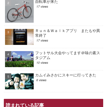
自転車が来た
17 views
Ｒｕｎ＆Ｗａｌｋアプリ またもや異
常終了
17 views
フットサル大会やってます＠味の素ス
タジアム
10 views
カムイみさかにスキーに行ってきた
6 views
読まれている記事