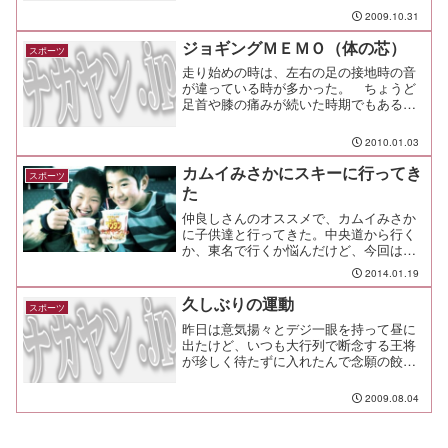
あってスロースタート、痛みが治ってき
2009.10.31
たので調子に乗って月の半ばにガッツリ
走って、今度は足首を痛め...
ジョギングＭＥＭＯ（体の芯）
スポーツ
走り始めの時は、左右の足の接地時の音
が違っている時が多かった。 ちょうど
足首や膝の痛みが続いた時期でもあるん
だけれど、痛みの原因は左右のバランス
の悪さにあるんじゃないだろうか？走り
2010.01.03
ながら足の運びに注意していると、左右
の足の接地するタイミング...
カムイみさかにスキーに行ってき
スポーツ
た
仲良しさんのオススメで、カムイみさか
に子供達と行ってきた。中央道から行く
か、東名で行くか悩んだけど、今回は東
名～富士五湖道路で、チェーンも用意し
2014.01.19
たけどずーっとノーマルタイヤで問題無
く辿り着けた。駐車場はゲレンデの左右
久しぶりの運動
スポーツ
に大きく2つあって、端の...
昨日は意気揚々とデジ一眼を持って昼に
出たけど、いつも大行列で断念する王将
が珍しく待たずに入れたんで念願の餃子
定食を頼み、これまた絶妙に外側パリッ
としてて餡はジューシーな餃子に喜び勇
2009.08.04
んでシャッターを切ろうとしたら、実は
ＳＤカードが入っていませ...