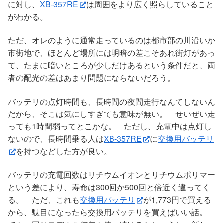
に対し、
XB-357RE
は周囲をより広く照らしていること
がわかる。
ただ、オレのように通常走っているのは都市部の川沿いか
市街地で、ほとんど場所には明暗の差こそあれ街灯があっ
て、たまに暗いところが少しだけあるという条件だと、両
者の配光の差はあまり問題にならないだろう。
バッテリの点灯時間も、長時間の夜間走行なんてしないん
だから、そこは気にしすぎても意味が無い。 せいぜい走
っても1時間弱ってとこかな。 ただし、充電中は点灯し
ないので、長時間乗る人は
XB-357RE
に
交換用バッテリ
を持つなどした方が良い。
バッテリの充電回数はリチウムイオンとリチウムポリマー
という差により、寿命は300回か500回と倍近く違ってく
る。 ただ、これも
交換用バッテリ
が1,773円で買える
から、駄目になったら交換用バッテリを買えばいい話。