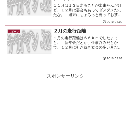
１１月は１３日走ることが出来たんだけ
ど、１２月は宴会もあってダメダメだっ
たな。 週末にちょろっと走ってお茶を
濁している感じで、脂肪が貯まりやす
2010.01.02
く、貯める機会も増える冬場としては、
もう悲しくなるくらいの走りっぷりだ。
２月の走行距離
スポーツ
そうは言っても、走ることに...
１月の走行距離は６６ｋｍでしたよっ
と。 新年会だとか、仕事呑みだとか
で、１２月に引き続き宴会の多い月だっ
たな。２０１０／０１ ６６ｋｍ２０
０９／１２ ７７ｋｍ２００９／１
2010.02.03
１ １５７ｋｍ２００９／１０ １１５
ｋｍ２００９／０９ ９０ｋｍ...
スポンサーリンク