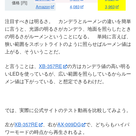
価格 [円]
Amazon
4,083
3,963
注目すべきは明るさ。 カンデラとルーメンの違いを簡単
に言うと、光源の明るさがカンデラ、地面を照らしたとき
の明るさがルーメンということになる。 単純に言えば、
狭い範囲をスポットライトのように照らせばルーメン値は
上がる、そういうことだ。
と言うことは、
XB-357RE
の方はカンデラ値の高い明る
いLEDを使っているが、広い範囲を照らしているからルー
メン値は下がっている、と想定できるわけだ。
では、実際に公式サイトのテスト動画を比較してみよう。
左が
XB-357RE
、右が
AX-009DG
で、どちらもハイパ
ワーモードの時点から再生されるよ。