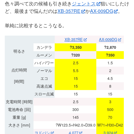
色々調べて次の候補も引き続き
ジェントス
狙いにしたけ
ど、最後まで悩んだのは
XB-357RE
か
AX-009DG
。
単純に比較するとこうなる。
XB-357RE
AX-009DG
カンデラ
?3,350
?2,870
明るさ
ルーメン
?320
?350
ハイパワー
2.5
1.5
点灯時間
ノーマル
5.5
2
エコ
15
4.5
[時間]
高速点滅
15
8
スロー点滅
15
15
充電時間 [時間]
2.5
3
電池寿命 [回]
300
500
重量 [g]
145
70
大きさ [mm]
?W123.5×H42.0×D39.0
W71×H30×D42
ヨドバシ
4,077
3,924