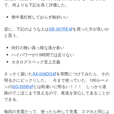
て、何よりも下記を高く評価した。
懐中電灯然しておらず格好いい
逆に、下記のような人は
XB-357RE
を買った方が良いか
と思う。
街灯の無い真っ暗な道が多い
ハイパワーが1.5時間では足りない
カタログスペック至上主義
さっそく届いた
AX-009DG
を実際につけてみたら、その
明るさにビックリした。 今まで使っていた、100ルーメ
ンの
SG-355B
とは桁違いに明るい！！！ しっかり道
路のでこぼこまで見えるので、夜道を安心して走ることが
できる。
毎回の充電だって、使ったら外して充電、スマホと同じよ