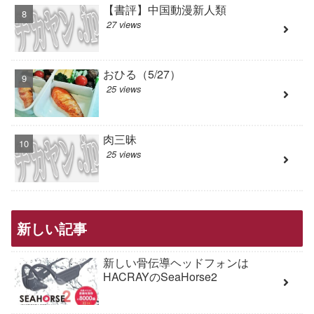
【書評】中国動漫新人類
27 views
おひる（5/27）
25 views
肉三昧
25 views
新しい記事
新しい骨伝導ヘッドフォンは
HACRAYのSeaHorse2