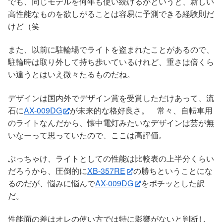
でも、同じモデルを何年も使い続けるかというと、新しい
高性能なものを欲しがることは容易に予測できる経験則だ
けど（笑
また、以前に駐輪場でライトを盗まれたことがあるので、
駐輪時は取り外して持ち歩いているけれど、重さは倍くら
い違うとはいえ微々たるものだね。
デザインは国内外でデザイン賞を受賞しただけあって、流
石に
AX-009DG
が未来的な格好良さ。 常々、自転車用
のライトなんだから、懐中電灯みたいなデザインは芸が無
いなーって思っていたので、ここは高評価。
ぶっちゃけ、ライトとしての性能は比較表の上半分くらい
だろうから、圧倒的に
XB-357RE
の勝ちということにな
るのだが、悩みに悩んで
AX-009DG
をポチッとした訳
だ。
性能面の差はオレの使い方では特に影響がないと判断し