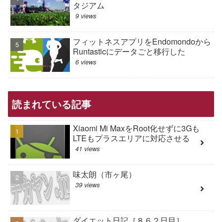
タジアム
9 views
フィットネスアプリをEndomondoから
Runtasticにデータごと移行した
6 views
読まれている記事
Xiaomi Mi MaxをRoot化せずに3Gも
LTEもプラスエリアに対応させる
41 views
味太朗（市ヶ尾）
39 views
ダイエット日記［８６２日目］