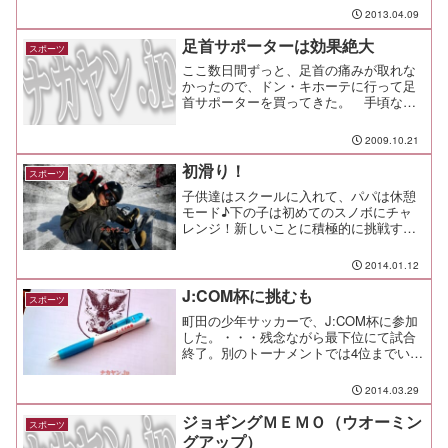
世界にある何か・・・像とかモニュメン
2013.04.09
ト、特徴的な建造物とか・・・にポータ
ルと呼ばれる目印が設置されていて、そ
足首サポーターは効果絶大
スポーツ
こを敵と味方に分...
ここ数日間ずっと、足首の痛みが取れな
かったので、ドン・キホーテに行って足
首サポーターを買ってきた。 手頃な値
段でいいなーなんて思って買ったんだけ
ど、なんだよアマゾンでも同じ値段で売
2009.10.21
ってるんじゃないか（笑これならアマゾ
ンでさっさと買っておけば...
初滑り！
スポーツ
子供達はスクールに入れて、パパは休憩
モード♪下の子は初めてのスノボにチャ
レンジ！新しいことに積極的に挑戦する
のは良いことだ。頑張れ。
2014.01.12
J:COM杯に挑むも
スポーツ
町田の少年サッカーで、J:COM杯に参加
した。・・・残念ながら最下位にて試合
終了。別のトーナメントでは4位までいっ
たこともあるので、子供の試合というの
は集中力や気分を維持するのが難しいも
2014.03.29
のだと痛感したよ。それにしても、
J:COM杯って日本全...
ジョギングＭＥＭＯ（ウオーミン
スポーツ
グアップ）