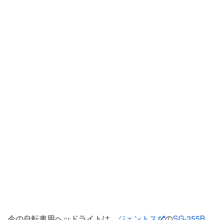
今の自転車用ヘッドライトは、
ジェントス
の
SG-355B