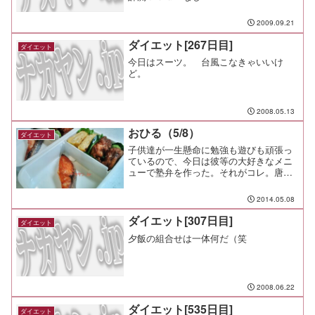
2009.09.21
ダイエット[267日目]
ダイエット
今日はスーツ。 台風こなきゃいいけ
ど。
2008.05.13
おひる（5/8）
ダイエット
子供達が一生懸命に勉強も遊びも頑張っ
ているので、今日は彼等の大好きなメニ
ューで塾弁を作った。それがコレ。唐揚
げ、焼き鮭、だし巻き卵、野菜類の黄金
メニュー。朝ご飯に上の子は3尾焼いた鮭
2014.05.08
のうち1尾を、下の子は唐揚げ1個と卵＆
納豆ご飯を食べ、さら...
ダイエット[307日目]
ダイエット
夕飯の組合せは一体何だ（笑
2008.06.22
ダイエット[535日目]
ダイエット