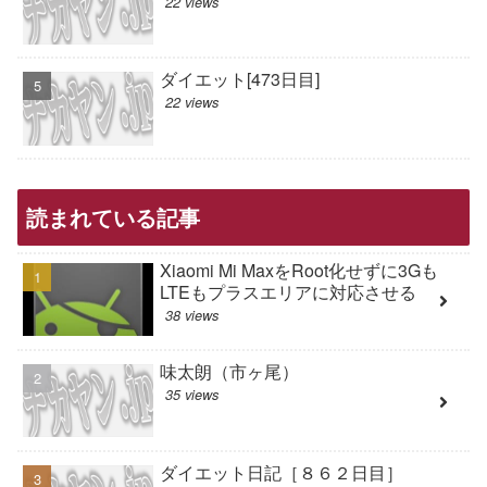
22 views
ダイエット[473日目]
22 views
読まれている記事
Xiaomi Mi MaxをRoot化せずに3Gも
LTEもプラスエリアに対応させる
38 views
味太朗（市ヶ尾）
35 views
ダイエット日記［８６２日目］