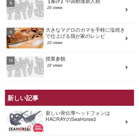
【書評】中国動漫新人類
25 views
大きなマグロのカマを手軽に塩焼き
で仕上げる我が家のレシピ
23 views
授業参観
22 views
新しい記事
新しい骨伝導ヘッドフォンは
HACRAYのSeaHorse2