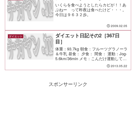
いくらを食べようとしたらカビが！！あ
ぶねー って昨夜は食べたけど・・・。
今日は９６３２歩。
2009.02.05
ダイエット日記その2［367日
ダイエット
目］
体重：93.7kg 朝食：フルーツグラノーラ
＆牛乳 昼食： 夕食： 間食： 運動：Jog-
5.6km/36min メモ：こんだけ運動してる
のに体重他が何も変わらない（笑
2013.05.22
スポンサーリンク