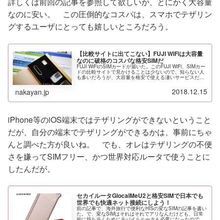
詳しくは前回の記事を参照して欲しいが、とにかく大容量
なのに安い。 この圧倒的なコスパは、スマホでテザリン
グするユーザにとっても嬉しいところだろう。
【比較サイトに出てこない】FUJI WiFiは大容量
なのに破格のコスパな格安SIMだ
FUJI WiFiのSIMカードが届いた。このFUJI WiFi、SIMカー
ドの比較サイトで見かけることは少ないので、知らない人
も多いだろうが、大容量を格安で使える凄いサービスだ。
アフィリエイトとかやってないから、比較サイトも扱わな
いんだろうな。
2018.12.15
nakayan.jp
iPhone等のiOS端末ではテザリングができないということ
だが、自分の端末でテザリングができるかは、事前にちゃ
んと調べた方が良いね。 でも、オレはテザリングの不便
さを嫌ってSIMフリー、かつ世界対応ルータで使うことに
したんだが。
セカイルータGlocalMeU2と格安SIMで日本でも
世界でも快適ネット接続にしよう！
前の記事で、海外旅行で便利なHISの変なSIMの記事を書い
た。で、変なSIMはそれはそれでアリなんだけども、日常
的に持ち歩くためにモバイルルータも必要になったので、