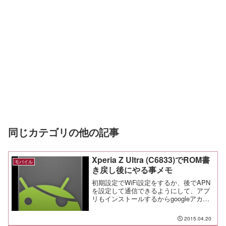
同じカテゴリの他の記事
Xperia Z Ultra (C6833)でROM書
モバイル
き戻し後にやる事メモ
初期設定でWiFi設定をするか、後でAPN
を設定して通信できるようにして、アプ
リもインストールするからgoogleアカウ
ントの設定もやっておく。次に開発者モ
ードを有効にして、USBデバッグをONに
2015.04.20
する。設定 → 端末情報 → ビルド