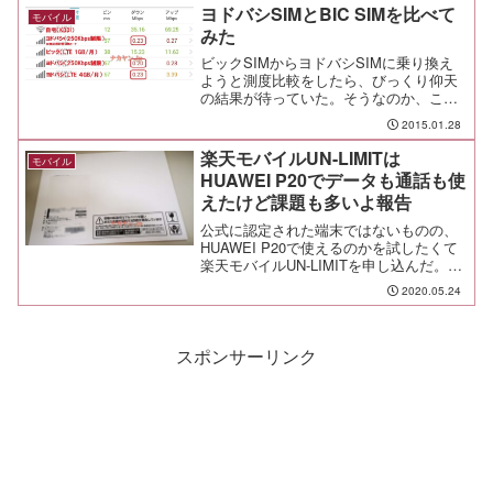
天モバイルショックとでも言おうか。ぶ
ヨドバシSIMとBIC SIMを比べて
モバイル
っちゃけ0円で維...
みた
ビックSIMからヨドバシSIMに乗り換え
ようと測度比較をしたら、びっくり仰天
の結果が待っていた。そうなのか、こう
いうことなのか。
2015.01.28
楽天モバイルUN-LIMITは
モバイル
HUAWEI P20でデータも通話も使
えたけど課題も多いよ報告
公式に認定された端末ではないものの、
HUAWEI P20で使えるのかを試したくて
楽天モバイルUN-LIMITを申し込んだ。結
果、使えるが決してメイン回線にはして
2020.05.24
はいけないことが判明。
スポンサーリンク