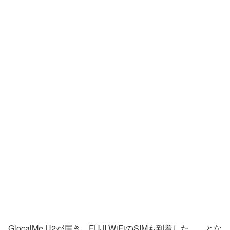
GlocalMe U2が届き、FUJI WiFiのSIMも到着した。 とな