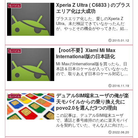
番号を7...
Xperia Z Ultra ( C6833 ) のプラス
モバイル
エリア化は大成功
プラスエリア化した、愛しのXperia Z
Ultra。未だ検証できていなかったんだ
が、やっとその機会がやってきた。結
果、完璧過ぎて泣けそうだ。
2015.01.12
【root不要】Xiami Mi Max
モバイル
International版の日本語化
Mi MaxのInternational版を買ったら、日
本語＆日本ロケールが入っていなかった
ので、取りあえず日本ロケール対応した
のでメモを残す。
2016.11.19
デュアルSIM端末ユーザの俺が楽
モバイル
天モバイルからの乗り換え先に
povo2.0を選んだ3つの理由
この記事は、デュアルSIM端末ユーザ
で、通話と番号維持のために楽天モバイ
ルを契約していた、そんな人に向けたも
のだ。G-Suiteもそうだが、刈り取りの時
2022.06.20
期なんだなぁ。。。としみじみ思う。楽