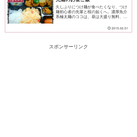
宅飯＆弁当
ーミングだけど、それでもやっぱり清涼
久しぶりにつけ麺が食べたくなり、つけ
飲料...
麺初心者の先輩と桜の如くへ。濃厚魚介
系極太麺のココは、昼は大盛り無料、小
盛なら味玉が付く。 大盛りってこんな
に多かったっけかな。 次回は小盛にし
2015.02.01
てみるか。ウチの会社のために、粉骨砕
身で取り組んでくれている...
スポンサーリンク