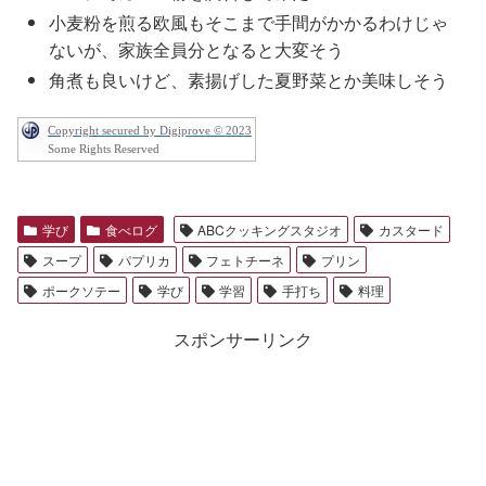
小麦粉を煎る欧風もそこまで手間がかかるわけじゃ
ないが、家族全員分となると大変そう
角煮も良いけど、素揚げした夏野菜とか美味しそう
Copyright secured by Digiprove © 2023
Some Rights Reserved
学び
食べログ
ABCクッキングスタジオ
カスタード
スープ
パプリカ
フェトチーネ
プリン
ポークソテー
学び
学習
手打ち
料理
スポンサーリンク