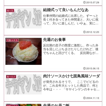
2015.07.29
結婚式って良いもんだなあ
独り言
仕事仲間の結婚式に出席した。ずーっと
長く付き合ってきた仲間達と、大いに祝
って、大いに楽しんだ。いやぁ、実に感
慨深い。素直に嬉しい気持ちと、ちょっ
と距離が開いてしまった寂しさと、何や
2012.12.20
らホッとした気持ちと。でも、これだけ
は言わせてもらおう。 本...
先週のお食事
宅飯＆弁当
反抗期の息子の態度に激怒し、作った弁
当を流しにぶちまけたりしたけれど、後
でちゃんと詫びてくる。 反抗期ながら
大人になってきたのだと感心しきり。
そんな彼らに弁当を作るのだって、趣味
として楽しくなってきた感もある（笑し
ばらくは弁当作りを続ける...
2015.06.15
肉汁ソースかけ七面鳥風味ソーダ
食べログ
が発売されるそうで。 ここでビビるの
が、これ去年大ヒットした商品で、何と
今年は・・・ 「サヤインゲンのキャセロ
ール味」 「マッシュドポテト味」 「フル
ーツケーキ味」 「クランベリー味」 がホ
2004.11.13
リデーパックとして販売されるとのこ
と。 ケンタッキーのパックみたいなネ
先週のお昼ご飯