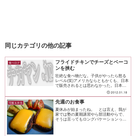
同じカテゴリの他の記事
フライドチキンでチーズとベーコ
食べログ
ンを挟む
壮絶な食べ物だな。子供がやったら怒る
レベル(笑)アメリカならともかくも、日本
で販売されるとは思わなかった。日本人
の食生活もここまで変化したのか
2012.01.18
ー//japan.kfc.co.jp/news/news120116kfc.
html
先週のお食事
宅飯＆弁当
夏休みが始まったね。 とは言え、我が
家では塾の夏期講習やら部活動やらで、
そうは言ってもロングバケーションって
感じはまるで無い。昼飯もしっかり作っ
ておかないと、給食も無いから飢えてし
まうよ！