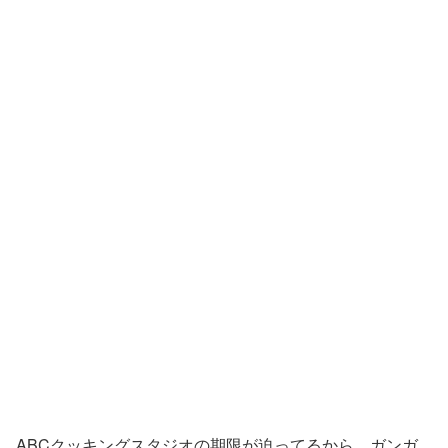
ABCクッキングスタジオの期限が迫ってるから、ガンガ