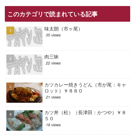
このカテゴリで読まれている記事
味太朗（市ヶ尾）
35 views
肉三昧
22 views
カツカレー焼きうどん（市が尾：キャ
ロット）￥８８０
21 views
カツ丼（松）（長津田：かつや）￥８
５０
19 views