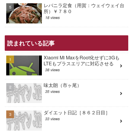
レバニラ定食（用賀：ウェイウェイ台
所）￥７８０
18 views
読まれている記事
Xiaomi Mi MaxをRoot化せずに3Gも
LTEもプラスエリアに対応させる
38 views
味太朗（市ヶ尾）
35 views
ダイエット日記［８６２日目］
33 views