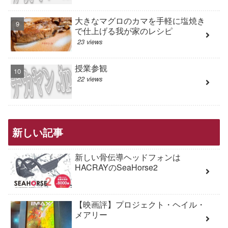
大きなマグロのカマを手軽に塩焼き
で仕上げる我が家のレシピ
23 views
授業参観
22 views
新しい記事
新しい骨伝導ヘッドフォンは
HACRAYのSeaHorse2
【映画評】プロジェクト・ヘイル・
メアリー