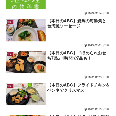
2023.02.14
0
【本日のABC】愛鯛の海鮮粥と
学び
台湾風ソーセージ
2023.02.01
0
【本日のABC】『ほめられおせ
学び
ち7品』1時間で7品も！
2022.12.23
0
【本日のABC】フライドチキン&
学び
ペンネでクリスマス
2022.12.13
0