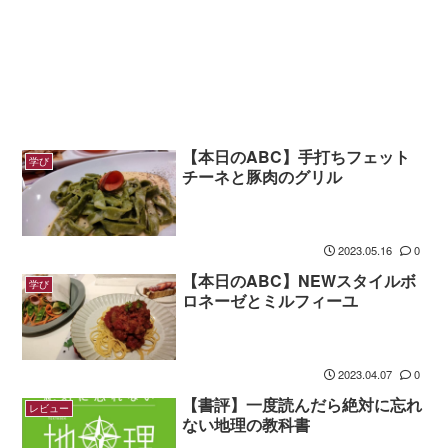
【本日のABC】手打ちフェット
学び
チーネと豚肉のグリル
2023.05.16
0
【本日のABC】NEWスタイルボ
学び
ロネーゼとミルフィーユ
2023.04.07
0
【書評】一度読んだら絶対に忘れ
レビュー
ない地理の教科書