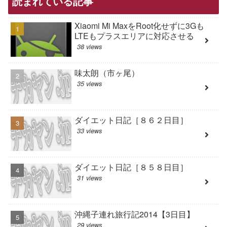
読まれている記事
Xiaomi Mi MaxをRoot化せずに3Gも
LTEもプラスエリアに対応させる
38 views
味太朗（市ヶ尾）
35 views
ダイエット日記［８６２日目］
33 views
ダイエット日記［８５８日目］
31 views
沖縄子連れ旅行記2014【3日目】
29 views