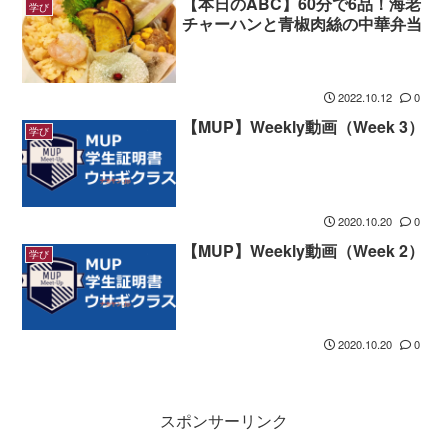
【本日のABC】60分で6品！海老
学び
チャーハンと青椒肉絲の中華弁当
2022.10.12
0
【MUP】Weekly動画（Week 3）
学び
2020.10.20
0
【MUP】Weekly動画（Week 2）
学び
2020.10.20
0
スポンサーリンク