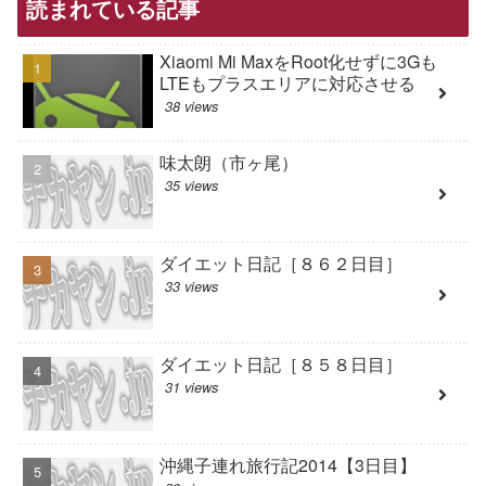
読まれている記事
Xiaomi Mi MaxをRoot化せずに3Gも
LTEもプラスエリアに対応させる
38 views
味太朗（市ヶ尾）
35 views
ダイエット日記［８６２日目］
33 views
ダイエット日記［８５８日目］
31 views
沖縄子連れ旅行記2014【3日目】