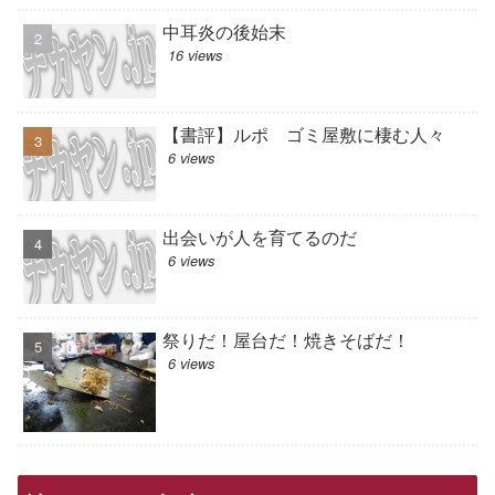
中耳炎の後始末
16 views
【書評】ルポ ゴミ屋敷に棲む人々
6 views
出会いが人を育てるのだ
6 views
祭りだ！屋台だ！焼きそばだ！
6 views