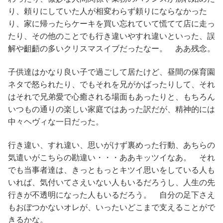
り、頼りにしていた人が相変わらず頼りにならなかった
り、家に帰ったらケーキを買い忘れていて慌てて店に走っ
たり、その他のことでも行き違いやすれ違いといった、誤
解や齟齬の多いクリスマスイブだったなー。 ああ残念。
子供達はかなり良い子で過ごして居たけど、昼間の保育園
ネタで怒られたり、でもそれを兄がかばったりして、それ
はそれで兄弟愛で心癒される場面もあったりと、もちろん
いつもの通りの楽しい家庭ではあった訳だが、精神的には
中々ヘヴィな一日だった。
行き違い、すれ違い、思いがけず裏めった行動、あちらの
気遣いがこちらの勘違い・・・ああキッツイなあ。 それ
でも当事者達は、きっともっとキツイ思いをしている人も
いれば、気付いてさえいない人もいるだろうし、人生の先
行きが不透明になった人もいるだろう。 自分の足下さえ
もおぼつかないオレが、いったいどこまで支えることがで
きるかな。