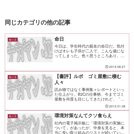
同じカテゴリの他の記事
命日
独り言
今日は、学生時代の親友の命日だ。気付
けばオレも子供が二人で、こんな歳にな
ってしまった。色々思うところあり。合
掌。
2014.08.27
【書評】ルポ ゴミ屋敷に棲む
独り言
人々
読み物ではなく事例集＋レポートといっ
た仕上がり。B2Cの仕事柄、今までゴミ
屋敷を何度も目にしてきたけれど、「な
るほど、ゴミ屋敷に至る道は様々なのだ
2013.01.08
な」と改めて考えさせられる一冊。第1
章 セルフ・ネグレクトとは何か第2章
環境対策なんてクソ食らえ
独り言
事例でみるセルフ・ネ...
社内の電子掲示板に「環境対策の実施に
ついて」があったが、中身を見ると、本
当に長い取り組みのリストが続いてい