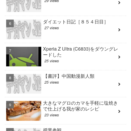
29 views
ダイエット日記［８５４日目］
27 views
Xperia Z Ultra (C6833)をダウングレ
ードした
25 views
【書評】中国動漫新人類
25 views
大きなマグロのカマを手軽に塩焼き
で仕上げる我が家のレシピ
23 views
授業参観