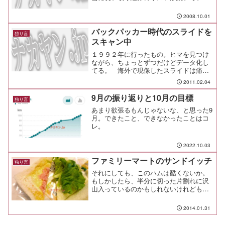
る。 リストの長さは５５行もあるんで
すけど？ 本気ですか？
2008.10.01
バックパッカー時代のスライドを
独り言
スキャン中
１９９２年に行ったもの。ヒマを見つけ
ながら、ちょっとずつだけどデータ化し
てる。 海外で現像したスライドは痛み
始めていたり、カビが発生していたりし
2011.02.04
て、かなりショック。 清掃方法も調べ
なきゃ。
9月の振り返りと10月の目標
独り言
あまり欲張るもんじゃないな、と思った9
月。できたこと、できなかったことはコ
レ。
2022.10.03
ファミリーマートのサンドイッチ
独り言
それにしても、このハムは酷くないか。
もしかしたら、半分に切った片割れに沢
山入っているのかもしれないけれども、
それはオレの買ったパッケージには入っ
ていない。コンビニのサンドイッチはく
2014.01.31
じ引きとなったか。