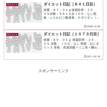
ダイエット日記［８４１日目］
ダイエット
体重：８７．０ｋｇ体脂肪率：２０．
０％歩数：９６１３歩ＪＯＧ：なし朝
食：ふりかけご飯昼食：ナポリタン（パ
ンチョ）￥６５０夕食：グループ呑み間
食：メモ：走りたい！ 走りたい！ で
2009.12.09
も走れない！ なぜなら呑んでるか
ら！ 組織改正とか異動があったか...
ダイエット日記［１０７３日目］
ダイエット
体重：８９．０ｋｇ 体脂肪率：２５．
０％ 歩数： ＪＯＧ：なし 朝食：おにぎ
りｘ３ 昼食：高菜炒飯＋ミニ坦々麺セッ
ト（ウェイウェイ台所＠二子玉川）￥８
８０ 夕食：ドラフトキング 間食： メ
2011.02.16
モ： 後輩達の仕事に対する閉塞感たる
や。人のつながり...
スポンサーリンク