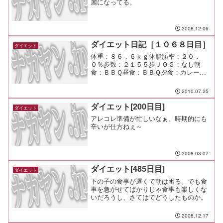
麗になってる。
2008.12.06
ダイエット日記［１０６８日目］
ダイエット
体重：８６．６ｋｇ体脂肪率：２０．
０％歩数：２１５５歩ＪＯＧ：なし朝
食：ＢＢＱ昼食：ＢＢＱ夕食：カレーラ
イス間食：メモ：呑み過ぎ
2010.07.25
ダイエット[200日目]
ダイエット
アレコレ準備が忙しいなぁ。時期的にも
辛いが仕方ねぇ～
2008.03.07
ダイエット[485日目]
ダイエット
下の子の食事が遅くて朝は困る。でも食
事を急がせてばかりじゃ食事も楽しくな
いだろうし、さてはてどうしたものか。
2008.12.17