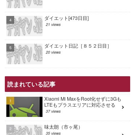
ダイエット[473日目]
21 views
ダイエット日記［８５２日目］
20 views
読まれている記事
Xiaomi Mi MaxをRoot化せずに3Gも
LTEもプラスエリアに対応させる
37 views
味太朗（市ヶ尾）
35 views