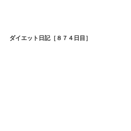
ダイエット日記［８７４日目］