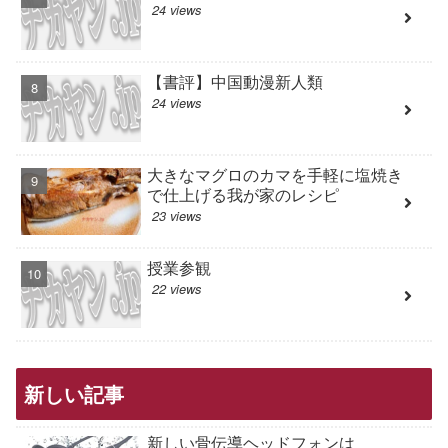
24 views
【書評】中国動漫新人類
24 views
大きなマグロのカマを手軽に塩焼き
で仕上げる我が家のレシピ
23 views
授業参観
22 views
新しい記事
新しい骨伝導ヘッドフォンは