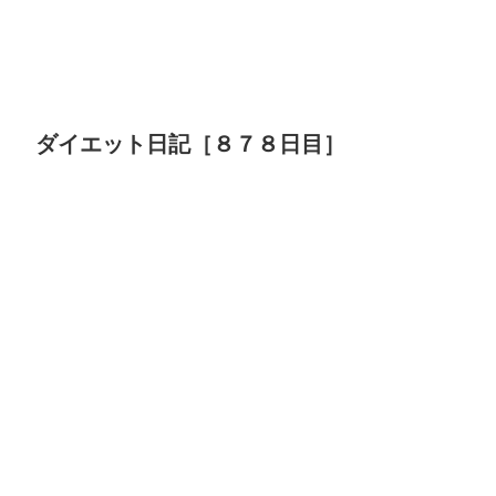
ダイエット日記［８７８日目］