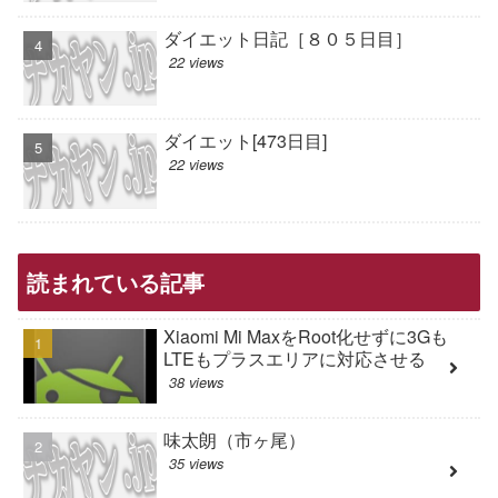
ダイエット日記［８０５日目］
22 views
ダイエット[473日目]
22 views
読まれている記事
Xiaomi Mi MaxをRoot化せずに3Gも
LTEもプラスエリアに対応させる
38 views
味太朗（市ヶ尾）
35 views