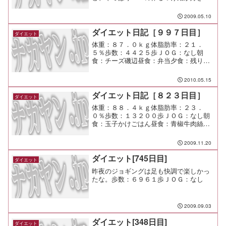
しい。
2009.05.10
ダイエット日記［９９７日目］
ダイエット
体重：８７．０ｋｇ体脂肪率：２１．
５％歩数：４４２５歩ＪＯＧ：なし朝
食：チーズ磯辺昼食：弁当夕食：残り物
間食：メモ：今日は親子遠足！
2010.05.15
ダイエット日記［８２３日目］
ダイエット
体重：８８．４ｋｇ体脂肪率：２３．
０％歩数：１３２００歩ＪＯＧ：なし朝
食：玉子かけごはん昼食：青椒牛肉絲定
食（ウェイウェイ台所）￥７８０夕食：
魚新（渋谷３号店）￥３０００ 他間
2009.11.20
食：メモ：今週は宴会続きで走れてない
な。
ダイエット[745日目]
ダイエット
昨夜のジョギングは足も快調で楽しかっ
たな。歩数：６９６１歩ＪＯＧ：なし
2009.09.03
ダイエット[348日目]
ダイエット