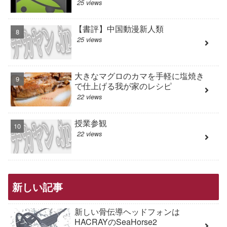
25 views
【書評】中国動漫新人類
25 views
大きなマグロのカマを手軽に塩焼き
で仕上げる我が家のレシピ
22 views
授業参観
22 views
新しい記事
新しい骨伝導ヘッドフォンは
HACRAYのSeaHorse2