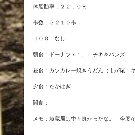
体脂肪率：２２．０％
歩数：５２１０歩
ＪＯＧ：なし
朝食：ドーナツｘ１、Ｌチキ＆バンズ
昼食：カツカレー焼きうどん（市が尾：
夕食：たかはぎ
間食：
メモ：魚蔵居は中々良かったな。 今度