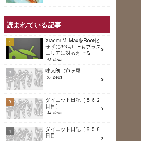
読まれている記事
Xiaomi Mi MaxをRoot化
せずに3GもLTEもプラス
エリアに対応させる
42 views
味太朗（市ヶ尾）
37 views
ダイエット日記［８６２
日目］
34 views
ダイエット日記［８５８
日目］