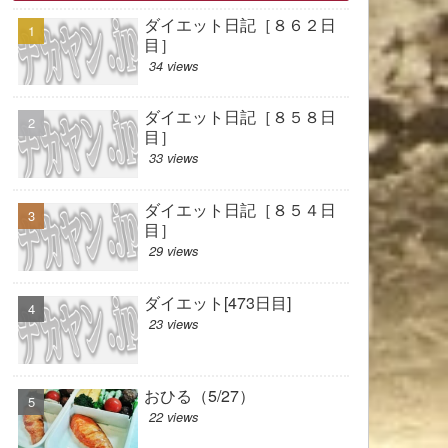
ダイエット日記［８６２日
目］
34 views
ダイエット日記［８５８日
目］
33 views
ダイエット日記［８５４日
目］
29 views
ダイエット[473日目]
23 views
おひる（5/27）
22 views