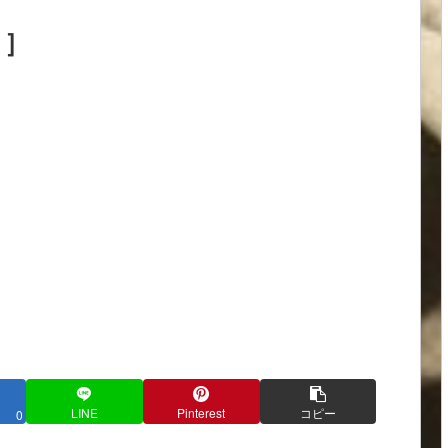
目］
LINE
Pinterest
コピー
0