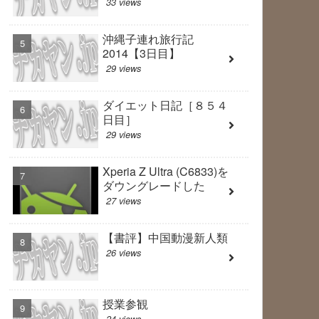
33 views
沖縄子連れ旅行記
2014【3日目】
29 views
ダイエット日記［８５４
日目］
29 views
Xperia Z Ultra (C6833)を
ダウングレードした
27 views
【書評】中国動漫新人類
26 views
授業参観
24 views