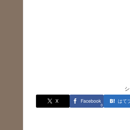
シ
X
Facebook
はて
0