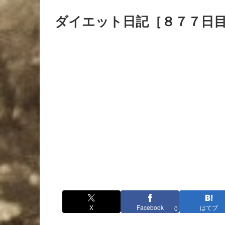
ダイエット日記［８７７日
X
Facebook
はてブ
0