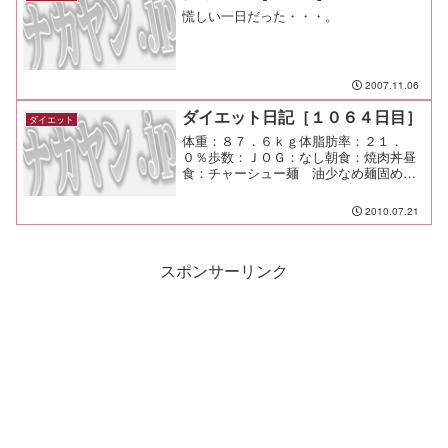
慌しい一日だった・・・。
2007.11.06
ダイエット日記［１０６４日目］
ダイエット
体重：８７．６ｋｇ体脂肪率：２１．
０％歩数：ＪＯＧ：なし朝食：焼肉丼昼
食：チャーシュー麺 油少なめ麺固め
（横濱屋＠市が尾）￥９５０夕食：間
食：メモ：今日も暑い！ とろけそう！
2010.07.21
スポンサーリンク