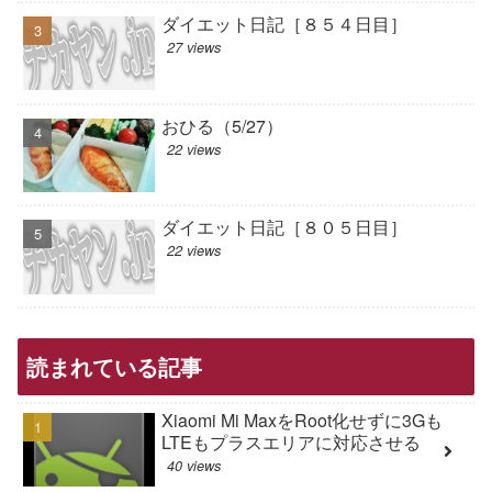
ダイエット日記［８５４日目］
27 views
おひる（5/27）
22 views
ダイエット日記［８０５日目］
22 views
読まれている記事
Xiaomi Mi MaxをRoot化せずに3Gも
LTEもプラスエリアに対応させる
40 views