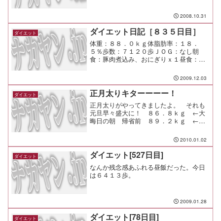
2008.10.31
ダイエット日記［８３５日目］
ダイエット
体重：８８．０ｋｇ体脂肪率：１８．
５％歩数：７１２０歩ＪＯＧ：なし朝
食：豚肉煮込み、おにぎりｘ１昼食：Ｂ
ランチ（キャロット）￥７８０夕食：近
隣局懇親会（二俣川）間食：メモ：昨日
2009.12.03
はまさかの０：３０まで仕事。 異動直
後って辛いわー
正月太りキターーーー！
ダイエット
正月太りがやってきましたよ。 それも
元旦早々盛大に！ ８６．８ｋｇ ←大
晦日の朝 帰省前 ８９．２ｋｇ ←元
旦の夜 帰宅＆晩酌後 ＋２．４ｋ
ｇ！！！！！ キターーーー！我が目を
2010.01.02
疑ったが、ＴＡＮＩＴＡの体重計は冷静
沈着だ。いったいこの３６時間...
ダイエット[527日目]
ダイエット
なんか残念感あふれる昼飯だった。今日
は６４１３歩。
2009.01.28
ダイエット[78日目]
ダイエット