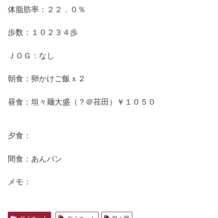
体脂肪率：２２．０％
歩数：１０２３４歩
ＪＯＧ：なし
朝食：卵かけご飯ｘ２
昼食：坦々麺大盛（？＠荏田）￥１０５０
夕食：
間食：あんパン
メモ：
ダイエット
ダイエット
坦々麺