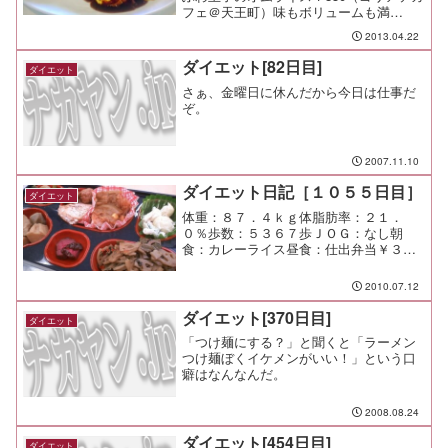
フェ＠天王町）味もボリュームも満
足。 お腹いっぱい～ぶひぶひ♪それに
2013.04.22
しても、尋常じゃ無い量のカレー大盛り
を食べきったフードファイターは凄いな
ダイエット[82日目]
ダイエット
（笑 夕食：総...
さぁ、金曜日に休んだから今日は仕事だ
ぞ。
2007.11.10
ダイエット日記［１０５５日目］
ダイエット
体重：８７．４ｋｇ体脂肪率：２１．
０％歩数：５３６７歩ＪＯＧ：なし朝
食：カレーライス昼食：仕出弁当￥３３
０夕食：残り物少々間食：メモ：今日も
楽しい一日になりますように♪
2010.07.12
ダイエット[370日目]
ダイエット
「つけ麺にする？」と聞くと「ラーメン
つけ麺ぼくイケメンがいい！」という口
癖はなんなんだ。
2008.08.24
ダイエット[454日目]
ダイエット