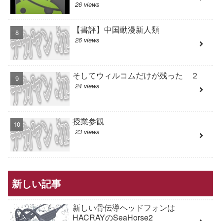
26 views
【書評】中国動漫新人類
26 views
そしてウィルコムだけが残った ２
24 views
授業参観
23 views
新しい記事
新しい骨伝導ヘッドフォンは
HACRAYのSeaHorse2