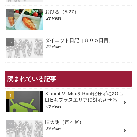
おひる（5/27）
22 views
ダイエット日記［８０５日目］
22 views
読まれている記事
Xiaomi Mi MaxをRoot化せずに3Gも
LTEもプラスエリアに対応させる
40 views
味太朗（市ヶ尾）
36 views