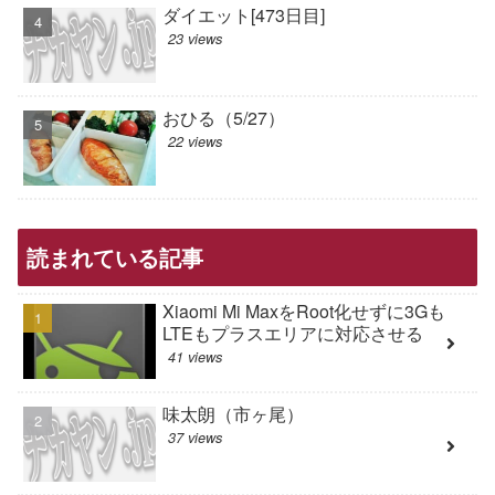
ダイエット[473日目]
23 views
おひる（5/27）
22 views
読まれている記事
Xiaomi Mi MaxをRoot化せずに3Gも
LTEもプラスエリアに対応させる
41 views
味太朗（市ヶ尾）
37 views