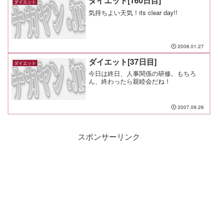
ダイエット[160日目]
ダイエット
Jo...
気持ちよい天気！its clear day!!
2008.01.27
ダイエット[37日目]
ダイエット
今日は終日、人事関係の研修。もちろ
ん、終わったら親睦会だね！
2007.09.26
スポンサーリンク