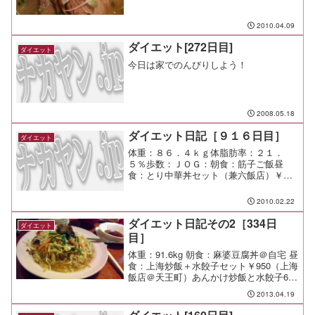
モ：横濱屋のチャーシュー麺は肉が多く
て良いな。
2010.04.09
ダイエット[272日目]
ダイエット
今日は家でのんびりしよう！
2008.05.18
ダイエット日記［９１６日目］
ダイエット
体重：８６．４ｋｇ体脂肪率：２１．
５％歩数：ＪＯＧ：朝食：筋子ご飯昼
食：とり中華丼セット（兼六飯店）￥７
００夕食：間食：メモ：
2010.02.22
ダイエット日記その2［334日
ダイエット
目］
体重：91.6kg 朝食：麻婆豆腐丼＠自宅 昼
食：上海炒飯＋水餃子セット￥950（上海
飯店＠天王町）あんかけ炒飯と水餃子6個
のセット。 ボリュームもしっかりした
2013.04.19
美味しい一皿。 キタナシュラン？にも
出た店だってさ。 夕食： 間食： 運動：