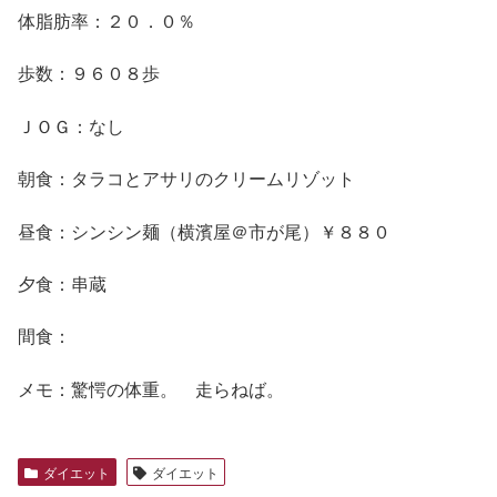
体脂肪率：２０．０％
歩数：９６０８歩
ＪＯＧ：なし
朝食：タラコとアサリのクリームリゾット
昼食：シンシン麺（横濱屋＠市が尾）￥８８０
夕食：串蔵
間食：
メモ：驚愕の体重。 走らねば。
ダイエット
ダイエット