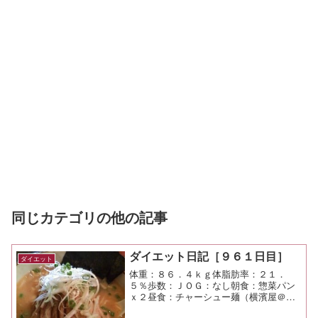
同じカテゴリの他の記事
ダイエット日記［９６１日目］
ダイエット
体重：８６．４ｋｇ体脂肪率：２１．
５％歩数：ＪＯＧ：なし朝食：惣菜パン
ｘ２昼食：チャーシュー麺（横濱屋＠市
が尾）￥９５０夕食：たかはぎ間食：メ