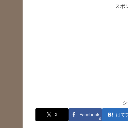
スポ
シ
X
Facebook
はて
0