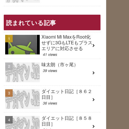
読まれている記事
Xiaomi Mi MaxをRoot化
せずに3GもLTEもプラス
エリアに対応させる
41 views
味太朗（市ヶ尾）
39 views
ダイエット日記［８６２
日目］
36 views
ダイエット日記［８５８
日目］