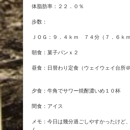
体脂肪率：２２．０％
歩数：
ＪＯＧ：９．４ｋｍ ７４分（７．６ｋ
朝食：菓子パンｘ２
昼食：日替わり定食（ウェイウェイ台所
夕食：牛角でサワー焼酎濃いめ１０杯
間食：アイス
メモ：今日は幾分過ごしやすかったけど
ん。