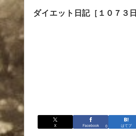
ダイエット日記［１０７３
X
Facebook
はてブ
0