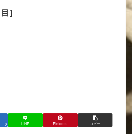
日目］
LINE
Pinterest
コピー
0