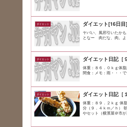
ダイエット[16日目
ダイエット
ヤバい、風邪引いたかも
となー 肉だな、肉。よ
ダイエット日記［
ダイエット
体重：８６．０ｋｇ体脂
間食：メモ：雨・・・で
ダイエット日記［
ダイエット
体重：８９．２ｋｇ 体
分（９．４ｋｍ／ｈ） 
やセット（横濱屋＠市が
暖...