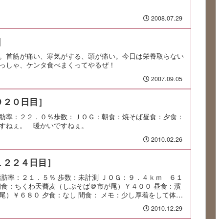
2008.07.29
]
。首筋が痛い、寒気がする、頭が痛い。今日は栄養取らない
っしゃ、ケンタ食べまくってやるぜ！
2007.09.05
９２０日目］
肪率：２２．０％歩数：ＪＯＧ：朝食：焼そば昼食：夕食：
すねぇ。 暖かいですねぇ。
2010.02.26
１２２４日目］
脂肪率：２１．５％ 歩数：未計測 ＪＯＧ：９．４ｋｍ ６１
朝食：ちくわ天蕎麦（しぶそば＠市が尾）￥４００ 昼食：濱
尾）￥６８０ 夕食：なし 間食： メモ：少し厚着をして体を
2010.12.29