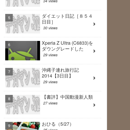
34 views
ダイエット日記［８５４
日目］
30 views
Xperia Z Ultra (C6833)を
ダウングレードした
29 views
沖縄子連れ旅行記
2014【3日目】
29 views
【書評】中国動漫新人類
27 views
おひる（5/27）
25 views