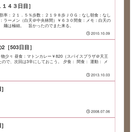
１１４３日目］
肪率：２１．５％歩数：２１９８歩ＪＯＧ：なし朝食：なし
：ラーメン（白天＠中央林間）￥６３０間食：メモ：白天の
 麺は極細。 旨かったのでまた来る。
2010.10.09
2［503日目］
：残り物少々 昼食：マトンカレー￥820（スパイスプラザ＠天王
ので、次回は3辛にしておこう。 夕食： 間食： 運動： メ
2013.10.03
]
2008.07.06
]