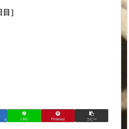
日目］
LINE
Pinterest
コピー
0