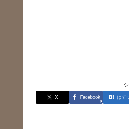
シ
X
Facebook
はて
0