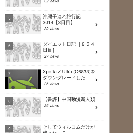
32 views
沖縄子連れ旅行記
2014【3日目】
29 views
ダイエット日記［８５４
日目］
27 views
Xperia Z Ultra (C6833)を
ダウングレードした
26 views
【書評】中国動漫新人類
26 views
そしてウィルコムだけが
残った ２