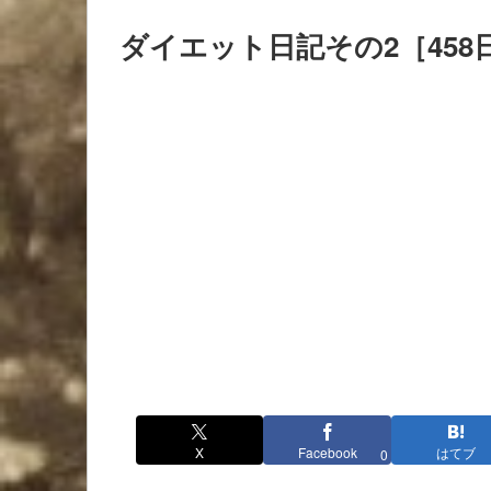
ダイエット日記その2［458
X
Facebook
はてブ
0