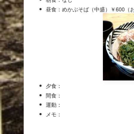
昼食：めかぶそば（中盛）￥600（
夕食：
間食：
運動：
メモ：