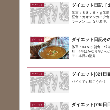
ダイエット日記［
ダイエット
体重：８８．６ｋｇ体脂
昼食：カオマンガイ夕食
ラーメンはかなり濃厚。
ダイエット日記その
ダイエット
体重：93.5kg 朝食
町）4辛はかなり辛かった
モ：本日の塾弁
ダイエット[321日目
ダイエット
バイクでも磨こうか！
ダイエット[745日目
ダイエット