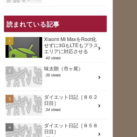
読まれている記事
Xiaomi Mi MaxをRoot化
せずに3GもLTEもプラス
エリアに対応させる
40 views
味太朗（市ヶ尾）
36 views
ダイエット日記［８６２
日目］
34 views
ダイエット日記［８５８
日目］