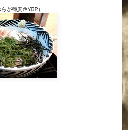
おらが蕎麦＠YBP）