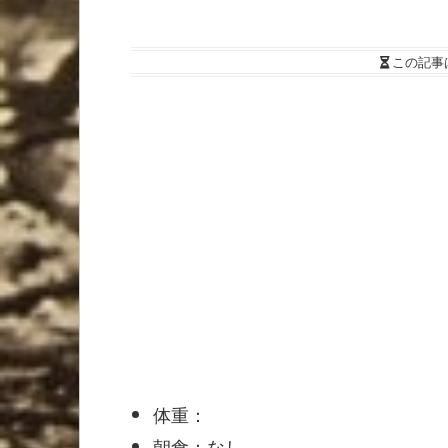
この記事
体重：
朝食：なし