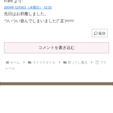
t○shi
より:
2004年12月8日（水曜日） 12:33
先日はお邪魔しました。
ついつい遊んでしまいました(*´Д`)ﾊｧﾊｧ
返信
コメントを書き込む
ホーム
ライフスタイル
買ってし魔王
プラ
レール