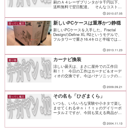
刷のＡ４レーザプリンタが９千円以下、
送料無料で翌日配達。 そんなコストパ
フォーマンス最高なリコーのIPSiO
2010.07.05
SP4000をアマゾンで見つけてしまって、
ついついポチッとしてしまった次第なん
新しいPCケースは重厚かつ静穏
買ってし魔王
だけれども、想像...
新しいPCケースを入手した。Fractal
DesignのDefine XL R2というモデルで、
フルタワーで重さ16.4キロと半端ではな
いケース。梱包重量は19キロだ。19キロ
の見た目はデカイの一言。 これに尽き
2013.11.23
る。 缶ビールと帽子のサイ...
カーナビ換装
乗り物
涼しい曇天は、まさに屋外での工作日
和！！ 今日の工作はカーナビ＆オーデ
ィオの交換です。今はパナソニックのＤ
ＶＤナビ、ストラーダにソニーのＣＤデ
ッキの組合せだけど、今回取り付けるの
2009.09.21
は、友人から下取りすることにしたパイ
オニアのオーディオ内蔵のＨ...
その名も「ひざまくら」
買ってし魔王
いつも、いろいろな実験や小ネタで楽し
ませてくれる＠ｎｉｆｔｙのデイリーポ
ータルＺですが、今回も笑える商品があ
りました。 その名も 「 ひざまく
ら 」。 独り暮らしでコレ使ってい
2004.11.13
て、ふと我に返った時の寂しさっ