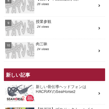
26 views
授業参観
24 views
肉三昧
24 views
新しい記事
新しい骨伝導ヘッドフォンは
HACRAYのSeaHorse2