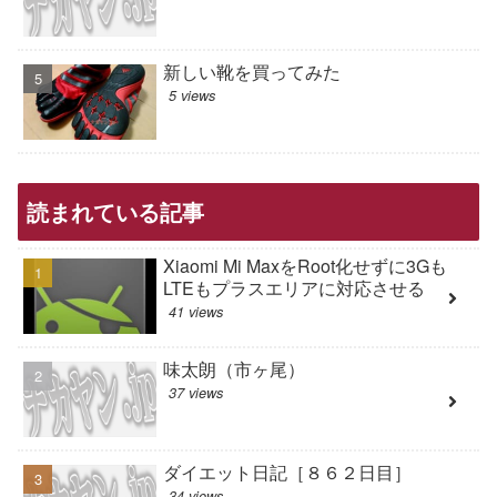
新しい靴を買ってみた
5 views
読まれている記事
Xiaomi Mi MaxをRoot化せずに3Gも
LTEもプラスエリアに対応させる
41 views
味太朗（市ヶ尾）
37 views
ダイエット日記［８６２日目］
34 views