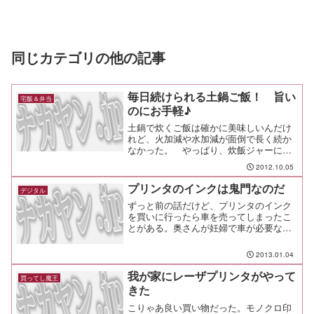
同じカテゴリの他の記事
毎日続けられる土鍋ご飯！ 旨い
宅飯＆弁当
のにお手軽♪
土鍋で炊くご飯は確かに美味しいんだけ
れど、火加減や水加減が面倒で長く続か
なかった。 やっぱり、炊飯ジャーに入
れてスイッチぽん！が楽だし。でも、こ
2012.10.05
れは炊飯ジャーと同じくらい楽ちんなの
に、あの美味しい土鍋ご飯を作ることが
プリンタのインクは鬼門なのだ
デジタル
できてスバラシイ！取説を...
ずっと前の話だけど、プリンタのインク
を買いに行ったら車を売ってしまったこ
とがある。奥さんが妊婦で車が必要な時
期だったにもかかわらず、だ。その売っ
てしまった車は、買ったときも衝動買い
2013.01.04
だった。Ｖｉｔｓユーロスポーツエディ
ション、1999年に世界...
我が家にレーザプリンタがやって
買ってし魔王
きた
こりゃあ良い買い物だった。モノクロ印