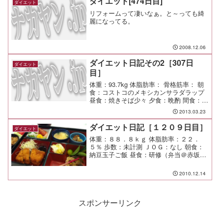
ダイエット[474日目]
ダイエット
リフォームって凄いなぁ。と～っても綺
麗になってる。
2008.12.06
ダイエット日記その2［307日
ダイエット
目］
体重：93.7kg 体脂肪率： 骨格筋率： 朝
食：コストコのメキシカンサラダラップ
昼食：焼きそば少々 夕食：晩酌 間食：
運動：午前中10キロJOG、午後5キロ水
2013.03.23
泳 メモ：車出しかと思っていたら違っ
た。下の子とまったり過ごす。
ダイエット日記［１２０９日目］
ダイエット
体重：８８．８ｋｇ 体脂肪率：２２．
５％ 歩数：未計測 ＪＯＧ：なし 朝食：
納豆玉子ご飯 昼食：研修（弁当＠赤坂エ
クセルホテル） 夕食：研修（コース＠赤
坂エクセルホテル） 間食： メモ：２時半
2010.12.14
まで語り合った。 研修はきついけど頑
張りがいがあ...
スポンサーリンク