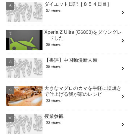
ダイエット日記［８５４日目］
27 views
Xperia Z Ultra (C6833)をダウングレ
ードした
25 views
【書評】中国動漫新人類
25 views
大きなマグロのカマを手軽に塩焼き
で仕上げる我が家のレシピ
23 views
授業参観
22 views