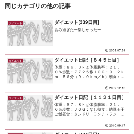
同じカテゴリの他の記事
ダイエット[339日目]
ダイエット
呑み過ぎたー楽しかったー
2008.07.24
ダイエット日記［８４５日目］
ダイエット
体重：８６．０ｋｇ体脂肪率：２１．
０％歩数：７７２５歩ＪＯＧ：９．２ｋ
ｍ ５６分（９．９ｋｍ／ｈ）朝食：ゼ
リー昼食：マクドナルド夕食：軽く呑み
間食：メモ：しっかり柔軟をやっておけ
2009.12.13
ば、足も痛くならなくて気持ち良く走れ
るね！
ダイエット日記［１１２１日目］
ダイエット
体重：８７．８ｋｇ体脂肪率：２１．
０％歩数：ＪＯＧ：なし朝食：納豆玉子
ご飯昼食：タンドリーランチ（ラジーズ
＠市が尾）￥１２８０夕食：串蔵＠市が
尾間食：メモ：社内の色々な話が聞けて
2010.09.17
良かった。 みんな真剣そのもので喜ば
しい限り。