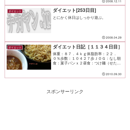
2008.12.11
ダイエット[253日目]
ダイエット
とにかく休日はしっかり遊ぶ。
2008.04.29
ダイエット日記［１１３４日目］
ダイエット
体重：８７．４ｋｇ体脂肪率：２２．
０％歩数：１０４２７歩ＪＯＧ：なし朝
食：菓子パンｘ２昼食：つけ麺（せたが
屋＠鶴見）￥７５０夕食：なし間食：メ
モ：やっぱり勉強会だな。 これをやら
2010.09.30
んと伸びないな。
スポンサーリンク