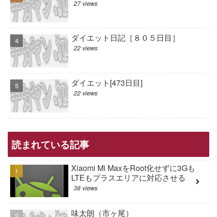
27 views
ダイエット日記［８０５日目］
22 views
ダイエット[473日目]
22 views
読まれている記事
Xiaomi Mi MaxをRoot化せずに3Gも
LTEもプラスエリアに対応させる
38 views
味太朗（市ヶ尾）