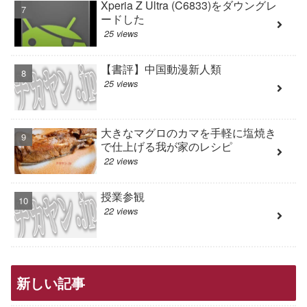
Xperia Z Ultra (C6833)をダウングレ
ードした
25 views
【書評】中国動漫新人類
25 views
大きなマグロのカマを手軽に塩焼き
で仕上げる我が家のレシピ
22 views
授業参観
22 views
新しい記事