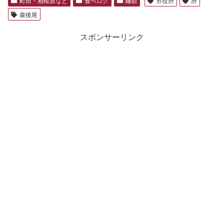
町田・相模原など
食べログ
麺類
市役所
所
最後尾
スポンサーリンク