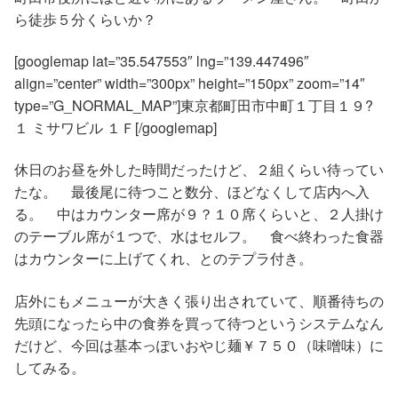
ら徒歩５分くらいか？
[googlemap lat=”35.547553″ lng=”139.447496″
align=”center” width=”300px” height=”150px” zoom=”14″
type=”G_NORMAL_MAP”]東京都町田市中町１丁目１９?
１ ミサワビル １Ｆ[/googlemap]
休日のお昼を外した時間だったけど、２組くらい待ってい
たな。 最後尾に待つこと数分、ほどなくして店内へ入
る。 中はカウンター席が９？１０席くらいと、２人掛け
のテーブル席が１つで、水はセルフ。 食べ終わった食器
はカウンターに上げてくれ、とのテプラ付き。
店外にもメニューが大きく張り出されていて、順番待ちの
先頭になったら中の食券を買って待つというシステムなん
だけど、今回は基本っぽいおやじ麺￥７５０（味噌味）に
してみる。