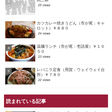
25 views
カツカレー焼きうどん（市が尾：キャ
ロット）￥８８０
24 views
温麺ランチ（市が尾：壱語屋）￥１０
５０
23 views
レバニラ定食（用賀：ウェイウェイ台
所）￥７８０
22 views
読まれている記事