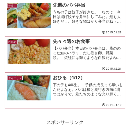
先週のパパ弁当
子育て
うちの子は餃子が好きだ。 なので、今
日は揚げ餃子を弁当にしてみた。鮭も大
好きだし、好きな物ばかり弁当だね（笑
またもや焼鮭。 ハンバーグのように見
えるのは薩摩揚げ。鮭のカレー味パン粉
2015.01.28
焼。 パン粉をまぶしたときは、油多め
で焼くとカリッと仕上がっ...
先々々週のお食事
23区内
【パパ弁当】本日のパパ弁当は、脂のの
った鮭のハラミ、だし巻き卵、野菜
類。 焼鮭には輝くような白飯だよね、
と言うことでフリカケ類は無しにして、
鮭の旨味の詰まった塩気とご飯の甘味を
2015.12.21
堪能してもらおう。【新サンマ定食770円
＠志摩】ちょっとした交渉...
おひる（4/12）
ダイエット
下の子も4年生。 子供の成長って早いも
んだよなぁ。パパは横と奥行き方向に育
つばかりで、君たちのような光り輝く竜
巻のよう成長っぷりとは比べるべくも無
い。今までのサッカーは午前中だけだっ
2014.04.12
たが、これからは午後も練習がある。平
日は塾弁、土日はサッカ...
スポンサーリンク