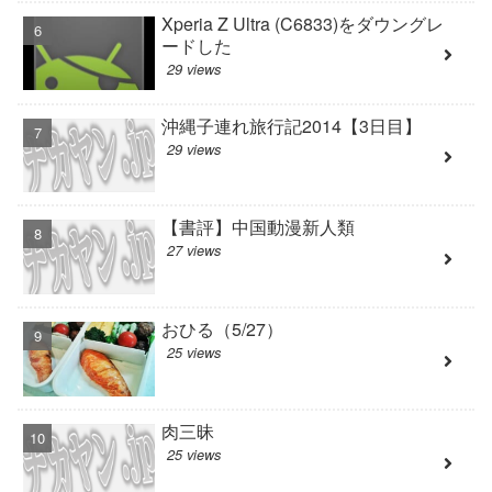
Xperia Z Ultra (C6833)をダウングレ
ードした
29 views
沖縄子連れ旅行記2014【3日目】
29 views
【書評】中国動漫新人類
27 views
おひる（5/27）
25 views
肉三昧
25 views