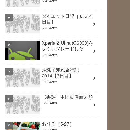
34 views
ダイエット日記［８５４
日目］
30 views
Xperia Z Ultra (C6833)を
ダウングレードした
29 views
沖縄子連れ旅行記
2014【3日目】
29 views
【書評】中国動漫新人類
27 views
おひる（5/27）
25 views