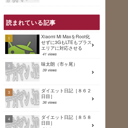
読まれている記事
Xiaomi Mi MaxをRoot化
せずに3GもLTEもプラス
エリアに対応させる
41 views
味太朗（市ヶ尾）
39 views
ダイエット日記［８６２
日目］
36 views
ダイエット日記［８５８
日目］