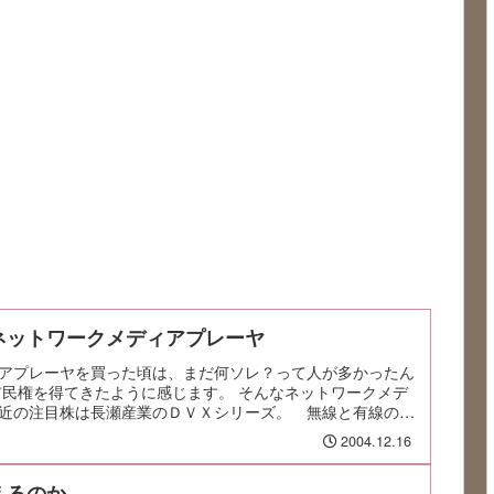
ネットワークメディアプレーヤ
アプレーヤを買った頃は、まだ何ソレ？って人が多かったん
市民権を得てきたように感じます。 そんなネットワークメデ
近の注目株は長瀬産業のＤＶＸシリーズ。 無線と有線の２
何よりも注目されるのは、普通は裏方のサーバソフト...
2004.12.16
えるのか