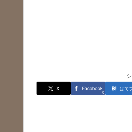
シ
X
Facebook
はて
0