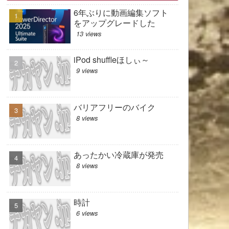
6年ぶりに動画編集ソフト
をアップグレードした
13 views
iPod shuffleほしぃ～
9 views
バリアフリーのバイク
8 views
あったかい冷蔵庫が発売
8 views
時計
6 views