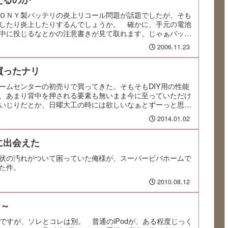
ＯＮＹ製バッテリの炎上リコール問題が話題でしたが、そも
したり炎上したりするんでしょうか。 確かに、手元の電池
中に投じるなとかの注意書きが見て取れます。じゃぁバッテ
2006.11.23
買ったナリ
ームセンターの初売りで買ってきた。そもそもDIY用の性能
、あまり背中を押される要素も無いまま今に至っていただけ
いじりだとか、日曜大工の時には欲しいなぁとずーっと思っ
2014.01.02
に出会えた
状の汚れがついて困っていた俺様が、スーパービバホームで
た件。
2010.08.12
ぃ～
んですが、ソレとコレは別。 普通のiPodが、ある程度じっく