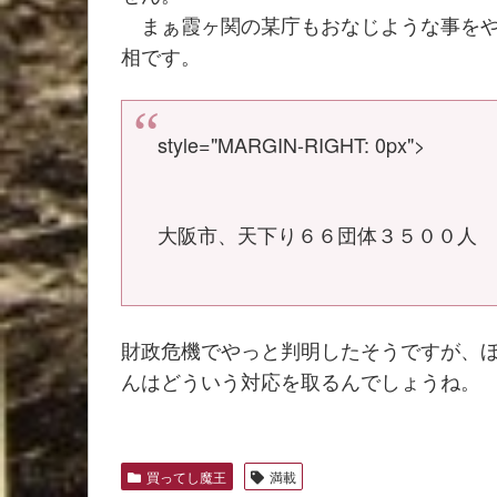
まぁ霞ヶ関の某庁もおなじような事をや
相です。
style="MARGIN-RIGHT: 0px">
大阪市、天下り６６団体３５００人
財政危機でやっと判明したそうですが、
んはどういう対応を取るんでしょうね。
買ってし魔王
満載