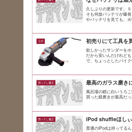
久しぶりの更新です。Ｓ
そも何故バッテリが爆発
やバッテリを見ても、火
リって危険な...
初売りにて工具を
工作
欲しかったサンダーをホ
だから安いんだけれども
で、ちょっとしたバイク
ていたもの...
最高のガラス磨き
買ってし魔王
風呂場の鏡に白いうろこ
買った鏡磨きが最高だっ
iPod shuffleほし
買ってし魔王
普通のiPodは持ってる