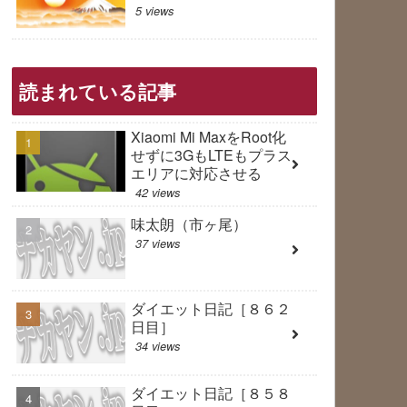
5 views
読まれている記事
Xiaomi Mi MaxをRoot化
せずに3GもLTEもプラス
エリアに対応させる
42 views
味太朗（市ヶ尾）
37 views
ダイエット日記［８６２
日目］
34 views
ダイエット日記［８５８