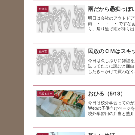
雨だから愚痴っぽ
独り言
明日は会社のアウトド
雨 ・ ・ ・ ですな
り、帰り道で雨が降り出
たら、朝は曇りだった...
民放のＣＭはスキ
独り言
今日は久しぶりに雑誌を
誌ってたまに読むと面白
したきっかけで買わなく
と、こういう雑...
おひる（5/13）
宅飯＆弁当
今日は校外学習ってのが
Webの子供向けページ
校外学習用の弁当と塾弁
き、だし巻...