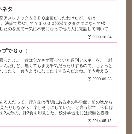
いネタ
ア部アスレチック＆ＢＢＱ企画だったわけだが。今は
ぁ。法事で帰省して￥１０００渋滞でクタクタになって帰
したのを見て一気に不安になって他の人に電話して聞いてみ
2009.10.24
ップでＧｏ！
買ったよ。 昔は欠かさず買っていた週刊アスキーを。 雑
いんだけど、無くてもまあ平気だったりするので、ちょっと
なったり、買うようになったりするんだよね。そう考える
2009.09.28
あるんだって。行き先は有明にある水の科学館。前の晩から
を見たりしながら、楽しそうにしていた。と言う訳で、今日は
を2人分の、計3食を用意した。校外学習用には焼鮭と春巻
2014.05.13