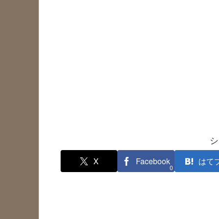
シ
X
Facebook
はて
0