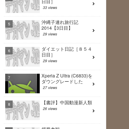
日目］
33 views
沖縄子連れ旅行記
2014【3日目】
29 views
ダイエット日記［８５４
日目］
29 views
Xperia Z Ultra (C6833)を
ダウングレードした
27 views
【書評】中国動漫新人類
26 views