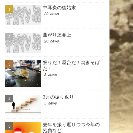
中耳炎の後始末
20 views
曲がり屋参上
20 views
祭りだ！屋台だ！焼きそば
だ！
8 views
3月の振り返り
5 views
去年を振り返りつつ今年の
抱負など