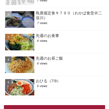
7 views
鳥唐揚定食￥７９０（わかば食堂＠二
俣川）
7 views
先週のお食事
6 views
先週のお昼ご飯
6 views
おひる（7/9）
6 views