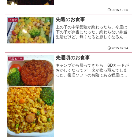
2015.12.25
先週のお食事
子育て
上の子の中学受験が終わったら、今度は
下の子が弁当になった。終わらない弁当
生活だけど、無くなると寂しくなるんだ
ろうなぁ。
2015.02.24
先週頃のお食事
宅飯＆弁当
キャンプから帰ってきたら、SDカードが
おかしくなってデータが吹っ飛んでしま
った。復旧ソフトのお陰である程度はデ
ータも復活したけど、バックアップって
大事だよね。 特に想い出系ね。 写真
とか動画とかね。