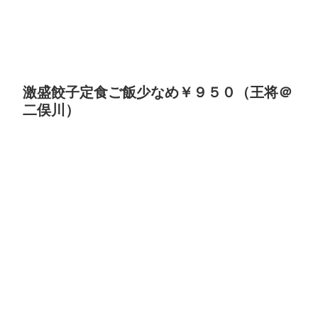
激盛餃子定食ご飯少なめ￥９５０（王将＠
二俣川）