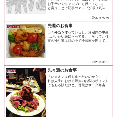
お手伝いでキャンプにも行ってない。
と言うことで記事のアップが滞り気味に
なっちゃってるけど、とりあえず写真だ
けでも載せとく！
2016.02.05
先週のお食事
宅飯＆弁当
日々弁当を作っていると、冷蔵庫の中身
はだいたい頭に入ってる。 そして、仕
事の帰り道は頭の中で冷蔵庫を開けて、
明日以降の弁当や夕飯の献立なんかを考
える。足りないものは帰りがけに買い足
して、明日使う冷凍品は上に移しておい
たりして就寝だ。 だって...
2015.05.16
先々週のお食事
23区内
「いまオレは何を食べたいのか？」 こ
れは人生における最大のお悩みポイント
でもある訳だけど、普段はサラダ弁当を
食べているので外食すると反動が酷い
（笑こんな食事ばかりしていたら、デブ
まっしぐら、肝臓フォアグラ、ハゲでデ
ブとか人生困ってしまうので...