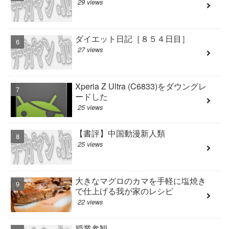
29 views
ダイエット日記［８５４日目］
27 views
Xperia Z Ultra (C6833)をダウングレ
ードした
25 views
【書評】中国動漫新人類
25 views
大きなマグロのカマを手軽に塩焼き
で仕上げる我が家のレシピ
22 views
授業参観