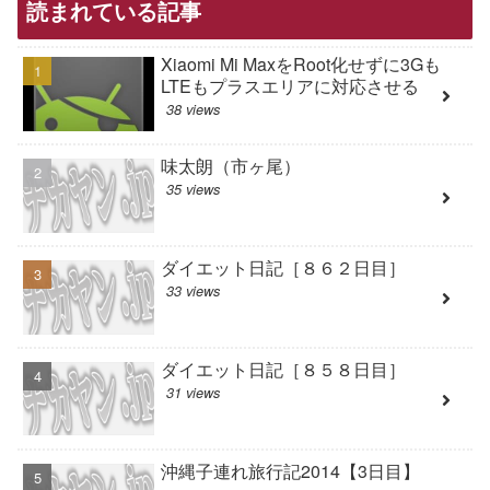
読まれている記事
Xiaomi Mi MaxをRoot化せずに3Gも
LTEもプラスエリアに対応させる
38 views
味太朗（市ヶ尾）
35 views
ダイエット日記［８６２日目］
33 views
ダイエット日記［８５８日目］
31 views
沖縄子連れ旅行記2014【3日目】