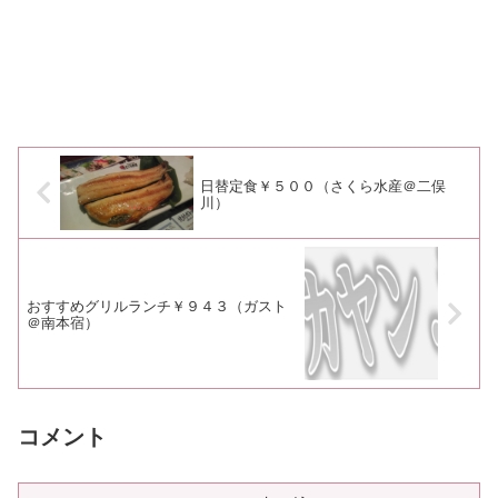
日替定食￥５００（さくら水産＠二俣
川）
おすすめグリルランチ￥９４３（ガスト
＠南本宿）
コメント