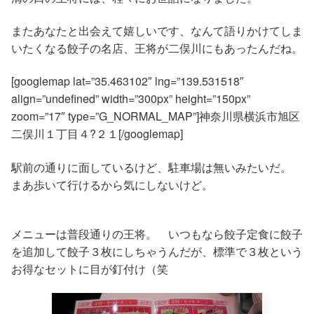
またあなたと出会えて嬉しいです、なんて語りかけてしま
いたくなる餃子の名店、王将が二俣川にもあったんだね。
[googlemap lat=”35.463102″ lng=”139.531518″
align=”undefined” width=”300px” height=”150px”
zoom=”17″ type=”G_NORMAL_MAP”]神奈川県横浜市旭区
二俣川１丁目４?２１[/googlemap]
駅前の通りに面しているけど、駐車場は無いみたいだ。
まあ歩いて行けるから気にしないけど。
メニューは普段通りの王将。 いつもなら餃子定食に餃子
を追加して餃子３枚にしちゃうんだが、標準で３枚という
お得なセットに目が釘付け（笑