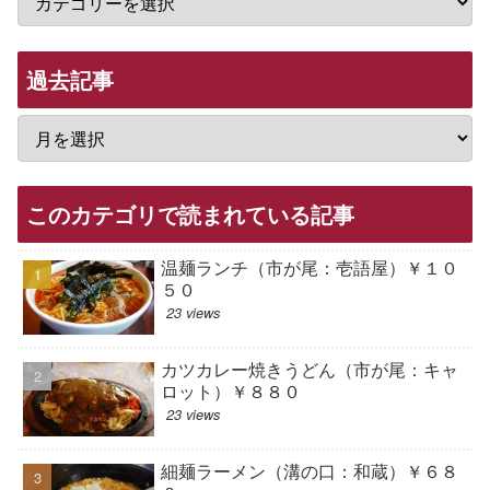
過去記事
このカテゴリで読まれている記事
温麺ランチ（市が尾：壱語屋）￥１０
５０
23 views
カツカレー焼きうどん（市が尾：キャ
ロット）￥８８０
23 views
細麺ラーメン（溝の口：和蔵）￥６８