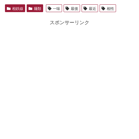
相鉄線
麺類
一味
最後
最近
相性
スポンサーリンク