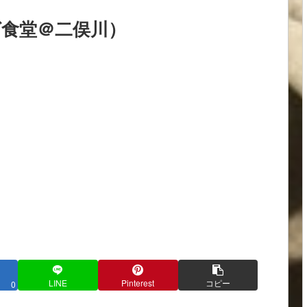
ば食堂＠二俣川）
LINE
Pinterest
コピー
0