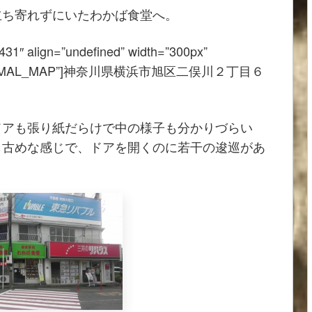
立ち寄れずにいたわかば食堂へ。
431″ align=”undefined” width=”300px”
e=”G_NORMAL_MAP”]神奈川県横浜市旭区二俣川２丁目６
ドアも張り紙だらけで中の様子も分かりづらい
も古めな感じで、ドアを開くのに若干の逡巡があ