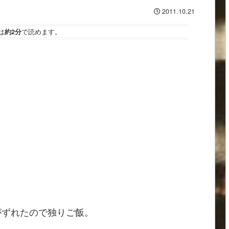
2011.10.21
は
約2分
で読めます。
がずれたので独りご飯。