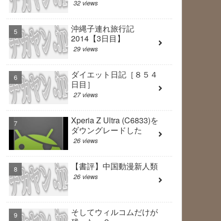
32 views
沖縄子連れ旅行記
2014【3日目】
29 views
ダイエット日記［８５４
日目］
27 views
Xperia Z Ultra (C6833)を
ダウングレードした
26 views
【書評】中国動漫新人類
26 views
そしてウィルコムだけが