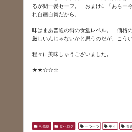
るが間一髪セーフ。 おまけに「あらー
れ自画自賛だから。
味はまあ普通の街の食堂レベル。 価格
厳しいんじゃないかと思うのだが、こう
程々に美味しゅうございました。
★★☆☆☆
相鉄線
食べログ
一つ一つ
中々
普