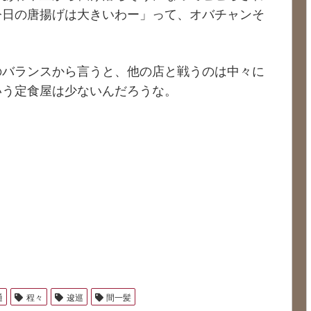
今日の唐揚げは大きいわー」って、オバチャンそ
のバランスから言うと、他の店と戦うのは中々に
いう定食屋は少ないんだろうな。
通
程々
逡巡
間一髪