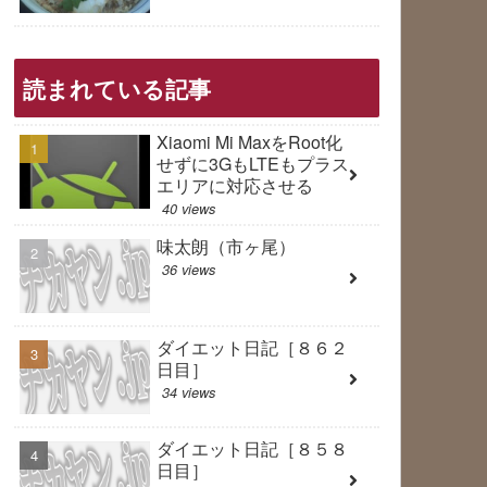
読まれている記事
Xiaomi Mi MaxをRoot化
せずに3GもLTEもプラス
エリアに対応させる
40 views
味太朗（市ヶ尾）
36 views
ダイエット日記［８６２
日目］
34 views
ダイエット日記［８５８
日目］