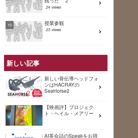
残った ２
24 views
授業参観
23 views
新しい記事
新しい骨伝導ヘッドフォ
ンはHACRAYの
SeaHorse2
【映画評】プロジェク
ト・ヘイル・メアリー
AI英会話のSpeakをお得