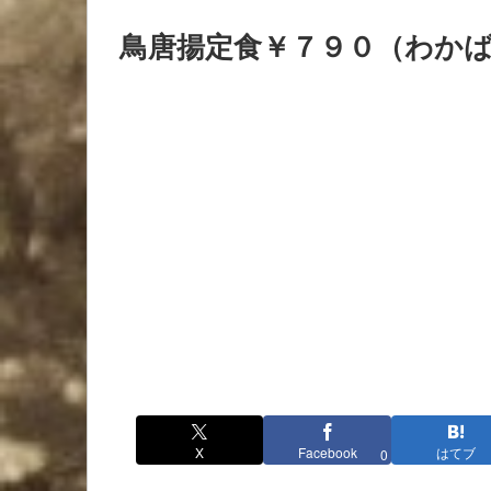
鳥唐揚定食￥７９０（わか
X
Facebook
はてブ
0