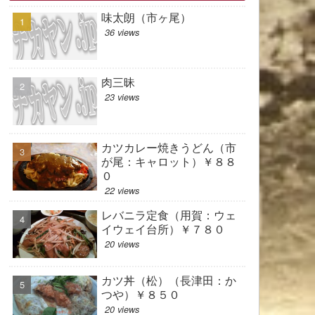
味太朗（市ヶ尾）
36 views
肉三昧
23 views
カツカレー焼きうどん（市
が尾：キャロット）￥８８
０
22 views
レバニラ定食（用賀：ウェ
イウェイ台所）￥７８０
20 views
カツ丼（松）（長津田：か
つや）￥８５０
20 views