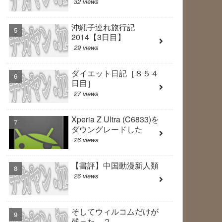
32 views
沖縄子連れ旅行記
2014【3日目】
29 views
ダイエット日記［８５４
日目］
27 views
Xperia Z Ultra (C6833)を
ダウングレードした
26 views
【書評】中国動漫新人類
26 views
そしてウィルコムだけが
残った ２