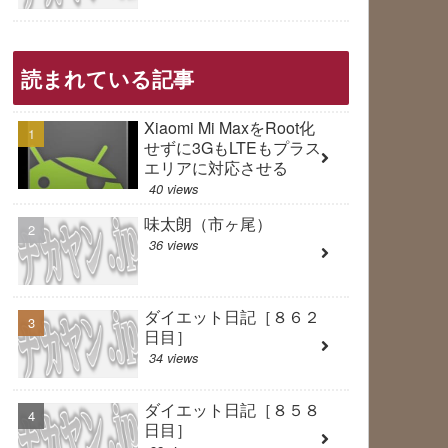
読まれている記事
Xiaomi Mi MaxをRoot化
せずに3GもLTEもプラス
エリアに対応させる
40 views
味太朗（市ヶ尾）
36 views
ダイエット日記［８６２
日目］
34 views
ダイエット日記［８５８
日目］