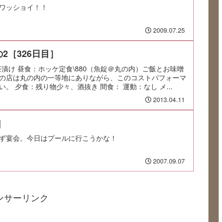
ワッショイ！！
2009.07.25
2［326日目］
鮭茶漬け 昼食：ホッケ定食\880（魚錠＠丸の内）ご飯とお味噌
の店は丸の内の一等地にありながら、このコストパフォーマ
。 夕食：残り物少々、酒抜き 間食： 運動：なし メ...
2013.04.11
]
ず宴会。今日はプールに行こうかな！
2007.09.07
ンサーリンク