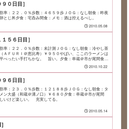
９９０日目］
肪率：２２．０％歩数：４６５９歩ＪＯＧ：なし朝食：昨夜
卵とじ丼夕食：宅呑み間食：メモ：酒は控えるべし。
2010.05.08
１１５６日目］
肪率：２２．０％歩数：未計測ＪＯＧ：なし朝食：冷やし茶
（ＡＦＵＲＩ＠恵比寿）￥９５０やばい、ここのラーメンは
平べったい手打ちかな。 旨い。夕食：串蔵＠市が尾間食：
2010.10.22
９９６日目］
肪率：２３．０％歩数：１２１８８歩ＪＯＧ：なし朝食：タ
メン大盛（和蔵＠溝ノ口）￥６８０夕食：串蔵＠市が尾間
しいけど楽しい。 充実してる。
2010.05.14
]