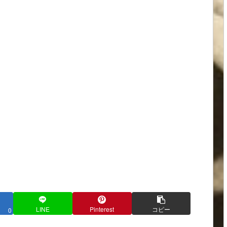
LINE
Pinterest
コピー
0