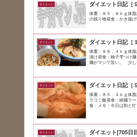
ダイエット日記［
ダイエット
体重：８５．８ｋｇ体脂
の残り物昼食：かき揚げ
ダイエット日記［
ダイエット
体重：８８．４ｋｇ体脂
漬け昼食：柚子雫つけ麺
麺がマジで旨い。 少し
メモ：昨日も...
ダイエット日記［
ダイエット
体重：８５．４ｋｇ体脂
ラコご飯昼食：細麺ラー
食：メモ：今日は割と忙
ダイエット[705日目
ダイエット