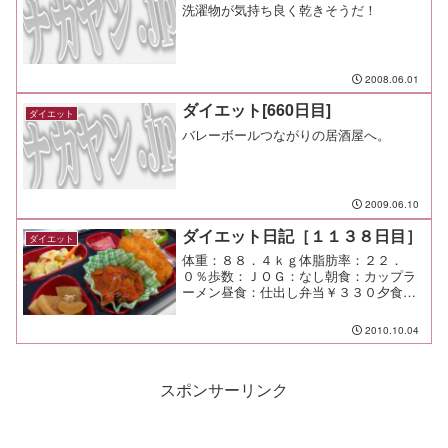
洗濯物が気持ち良く乾きそうだ！
2008.06.01
ダイエット[660日目]
ダイエット
バレーボールつながりの居酒屋へ。
2009.06.10
ダイエット日記［１１３８日目］
ダイエット
体重：８８．４ｋｇ体脂肪率：２２．
０％歩数：ＪＯＧ：なし朝食：カップラ
ーメン昼食：仕出し弁当￥３３０夕食：
仕事呑み（玉乃葉 梅軒＠二子玉川） ←
面白かった！！間食：メモ：ジャーが空
2010.10.04
っぽで慌てふためき、朝から子供達にカ
ップラーメンを食べさせて...
スポンサーリンク