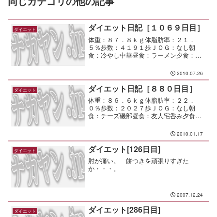
同じカテゴリの他の記事
ダイエット日記［１０６９日目］
ダイエット
体重：８７．８ｋｇ体脂肪率：２１．
５％歩数：４１９１歩ＪＯＧ：なし朝
食：冷やし中華昼食：ラーメン夕食：宅
呑み間食：メモ：タラコとアサリのクリ
ームリゾット、モヤシのナムル、その他
2010.07.26
もろもろ
ダイエット日記［８８０日目］
ダイエット
体重：８６．６ｋｇ体脂肪率：２２．
０％歩数：２０２７歩ＪＯＧ：なし朝
食：チーズ磯部昼食：友人宅呑み夕食：
友人宅呑み間食：メモ：あ、水槽の掃除
を忘れちゃったな。 来週やるか。
2010.01.17
ダイエット[126日目]
ダイエット
肘が痛い。 餅つきを頑張りすぎた
か・・・。
2007.12.24
ダイエット[286日目]
ダイエット