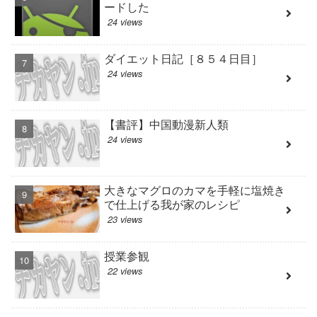
ードした
24 views
ダイエット日記［８５４日目］
24 views
【書評】中国動漫新人類
24 views
大きなマグロのカマを手軽に塩焼き
で仕上げる我が家のレシピ
23 views
授業参観
22 views