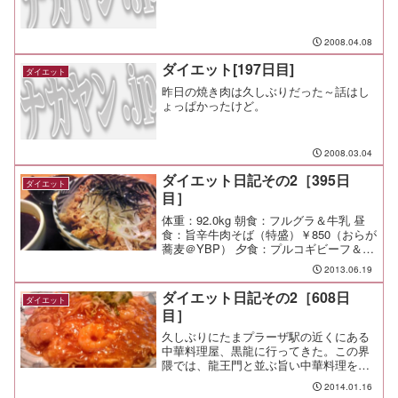
2008.04.08
ダイエット[197日目]
ダイエット
昨日の焼き肉は久しぶりだった～話はし
ょっぱかったけど。
2008.03.04
ダイエット日記その2［395日
ダイエット
目］
体重：92.0kg 朝食：フルグラ＆牛乳 昼
食：旨辛牛肉そば（特盛）￥850（おらが
蕎麦＠YBP） 夕食：プルコギビーフ＆玉
葱の炒め物、巻き寿司 間食： 運動：朝
2013.06.19
Jog-6.6km/42min メモ：
ダイエット日記その2［608日
ダイエット
目］
久しぶりにたまプラーザ駅の近くにある
中華料理屋、黒龍に行ってきた。この界
隈では、龍王門と並ぶ旨い中華料理を食
べさせてくれる店で管理人のイチオシの
2014.01.16
店でもある。今日はチリタマ焼きそば