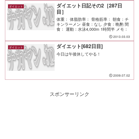
（大盛）￥1,170を食べたんだけど、安定
ダイエット日記その2［287日
ダイエット
した旨さで悶絶した。...
目］
体重： 体脂肪率： 骨格筋率： 朝食：チ
キンラーメン 昼食：なし 夕食：晩酌 間
食： 運動：水泳4,000m 1時間半 メモ：
2013.03.03
ダイエット[682日目]
ダイエット
今日は午後休してやる！
2009.07.02
スポンサーリンク