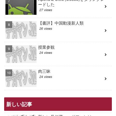
ードした
27 views
【書評】中国動漫新人類
26 views
授業参観
24 views
肉三昧
24 views
新しい記事