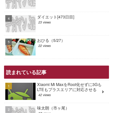
ダイエット[473日目]
23 views
おひる（5/27）
22 views
読まれている記事
Xiaomi Mi MaxをRoot化せずに3Gも
LTEもプラスエリアに対応させる
42 views
味太朗（市ヶ尾）