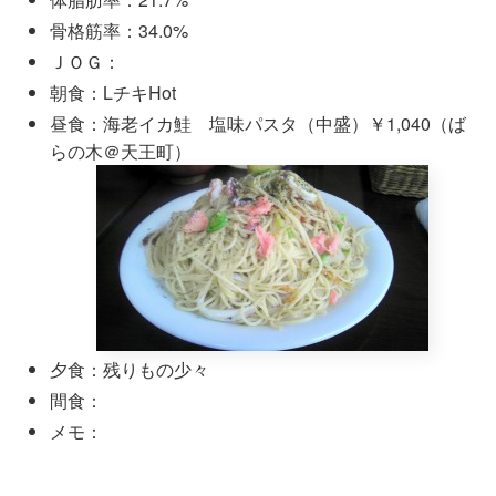
骨格筋率：34.0%
ＪＯＧ：
朝食：LチキHot
昼食：海老イカ鮭 塩味パスタ（中盛）￥1,040（ば
らの木＠天王町）
夕食：残りもの少々
間食：
メモ：