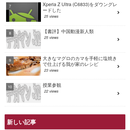
Xperia Z Ultra (C6833)をダウングレ
ードした
25 views
【書評】中国動漫新人類
25 views
大きなマグロのカマを手軽に塩焼き
で仕上げる我が家のレシピ
23 views
授業参観
22 views
新しい記事