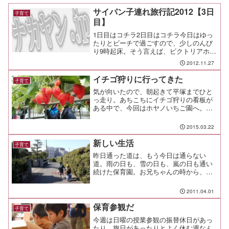
サイパン子連れ旅行記2012【3日
子育て
目】
1日目はコチラ2日目はコチラ今日はゆっ
たりとビーチで過ごすので、少しのんび
り9時起床。そう言えば、ビクトリアホテ
ルの写真をちゃんとアップしていなかっ
2012.11.27
たので、とりあえず雰囲気だけでも見て
おいてね！外観はいかにも安宿って感じ
イチゴ狩りに行ってきた
子育て
だね。 でも、スタッ...
気が向いたので、朝起きて平塚までひと
っ走り。あちこちにイチゴ狩りの看板が
ある中で、今回はホヤノいちご園へ。イ
チゴ狩りは、ハウスの中が暑くなる前の
朝イチが吉。
2015.03.22
新しい生活
子育て
昨日通った道は、もう今日は通らない
道。雨の日も、雪の日も、嵐の日も通い
続けた保育園。お兄ちゃんの時から、パ
パは８年間、同じ道を君たちと歩いてき
たんだ。でも、道端に咲く花も、毎朝の
2011.04.01
お巡りさんとの挨拶も、みんな思い出の
中に。今日から君は小学生に...
保育参観だ
子育て
今週は日曜の授業参観の振替休日があっ
たり、旗日があったりとよく休む週なん