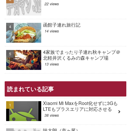
22 views
函館子連れ旅行記
14 views
4家族でまったり子連れ秋キャンプ＠
北軽井沢くるみの森キャンプ場
13 views
読まれている記事
Xiaomi Mi MaxをRoot化せずに3Gも
LTEもプラスエリアに対応させる
38 views
味太朗（市ヶ尾）