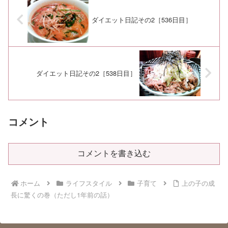
ダイエット日記その2［536日目］
ダイエット日記その2［538日目］
コメント
コメントを書き込む
ホーム
ライフスタイル
子育て
上の子の成
長に驚くの巻（ただし1年前の話）