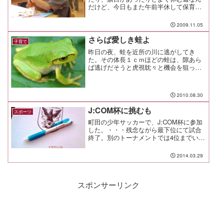
だけど、今日もまた午前半休して保育参
観に行ってきた。 見学時間はちょうど
工作の時間。 作るのは千歳飴を入れる
2009.11.05
袋です。袋の部分は先生が作っていてく
れたようで、子供達は顔と...
さらば愛しき蛙よ
子育て
昨日の夜、蛙を近所の川に逃がしてき
た。その体長１ｃｍほどの蛙は、隙あら
ば逃げだそうと虎視眈々と機会を狙って
いたので、入れていた虫籠の蓋を開けた
途端に元気よく、勢いよく飛び出してい
き、吸い込まれるように真っ暗な河原へ
2010.08.30
と消えていった。
J:COM杯に挑むも
スポーツ
町田の少年サッカーで、J:COM杯に参加
した。・・・残念ながら最下位にて試合
終了。別のトーナメントでは4位までいっ
たこともあるので、子供の試合というの
は集中力や気分を維持するのが難しいも
2014.03.29
のだと痛感したよ。それにしても、
J:COM杯って日本全...
スポンサーリンク