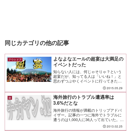
同じカテゴリの他の記事
よなよなエールの超宴は大満足の
アウトドア
イベントだった
知らない人には、何じゃそりゃ？という
超宴だが、知ってる人は「いいね！」と
思わずつぶやくイベントに行ってきた。
天気も良くて、ビールも旨くて、人も良
2015.05.29
くて、本当に楽しい会だったよ！
海外旅行のトラブル遭遇率は
旅
3.6%だとな
海外旅行の情報が満載のトリップアドバ
イザー。記事の一つに海外でトラブルに
遭うのは1,000人に36人って出ていた。
これを少ないとみるか、多いとみるかだ
2013.02.25
けど、無防備な人もそれなりに居るだろ