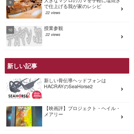
大きなマグロのカマを手軽に塩焼き
で仕上げる我が家のレシピ
22 views
授業参観
22 views
新しい記事
新しい骨伝導ヘッドフォンは
HACRAYのSeaHorse2
【映画評】プロジェクト・ヘイル・
メアリー