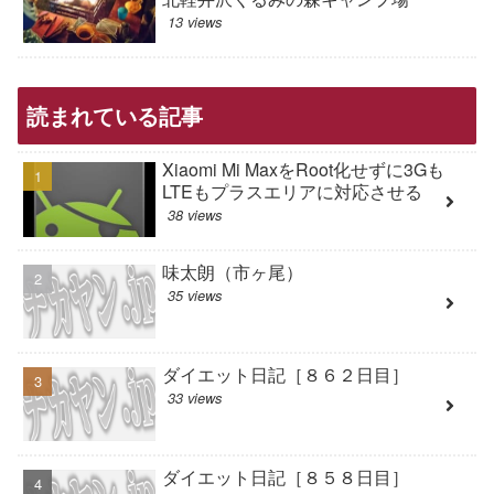
13 views
読まれている記事
Xiaomi Mi MaxをRoot化せずに3Gも
LTEもプラスエリアに対応させる
38 views
味太朗（市ヶ尾）
35 views
ダイエット日記［８６２日目］
33 views
ダイエット日記［８５８日目］