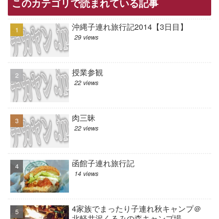
このカテゴリで読まれている記事
沖縄子連れ旅行記2014【3日目】
29 views
授業参観
22 views
肉三昧
22 views
函館子連れ旅行記
14 views
4家族でまったり子連れ秋キャンプ＠
北軽井沢くるみの森キャンプ場