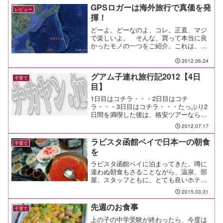
うから、ちゃんと気をつけていれば率は
GPSロガーは海外旅行で真価を発
レビュー
ぐっと下がるんだ...
揮！
どーよ、どーなのよ、コレ。正直、マジ
で楽しいよ。 そんな、買って本当に良
かったモノの一つをご紹介。これは、グ
アムから成田へ飛ぶ飛行機の航跡。どー
こまでも、まっすぐ。 ひたすらまっす
2012.06.24
ぐの3時間。次は、着陸してから成田空港
グアム子連れ旅行記2012【4日
の中をどう飛行機は動い...
子育て
目】
1日目はコチラ・・・2日目はコチ
ラ・・・3日目はコチラ・・・たっぷり2
日間を満喫した後は、格安ツアーならで
はの早朝帰国便が待っている。最終日は
2012.07.17
ホテルを04:30に出発して、07:07時のユ
ナイテッドで10時頃には日本に到着する
ラビスタ函館ベイで日本一の朝食
子育て
という、早起き...
を
ラビスタ函館ベイに泊まってきた。噂に
違わぬ朝食もさることながら、温泉、部
屋、スタッフともに、とても良いホテル
だった。
2015.03.31
先週のお食事
子育て
上の子の中学受験が終わったら、今度は