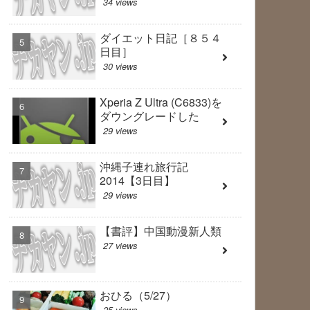
34 views
ダイエット日記［８５４
日目］
30 views
Xperia Z Ultra (C6833)を
ダウングレードした
29 views
沖縄子連れ旅行記
2014【3日目】
29 views
【書評】中国動漫新人類
27 views
おひる（5/27）
25 views