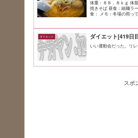
体重：８８．８ｋｇ 体
焼きそば 昼食：細麺ラ
食： メモ：冬場の雨っ
ダイエット[419日目
ダイエット
いい運動会だった。リレ
スポ