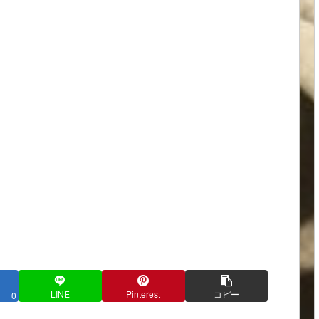
LINE
Pinterest
コピー
0