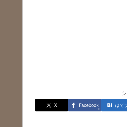
シ
X
Facebook
はて
0