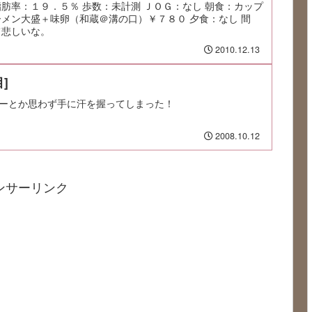
脂肪率：１９．５％ 歩数：未計測 ＪＯＧ：なし 朝食：カップ
ーメン大盛＋味卵（和蔵＠溝の口）￥７８０ 夕食：なし 間
て悲しいな。
2010.12.13
]
ーとか思わず手に汗を握ってしまった！
2008.10.12
ンサーリンク