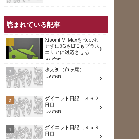
読まれている記事
Xiaomi Mi MaxをRoot化
せずに3GもLTEもプラス
エリアに対応させる
41 views
味太朗（市ヶ尾）
39 views
ダイエット日記［８６２
日目］
36 views
ダイエット日記［８５８
日目］