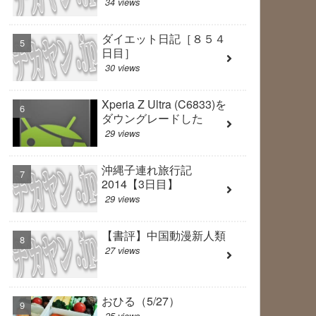
34 views
ダイエット日記［８５４
日目］
30 views
Xperia Z Ultra (C6833)を
ダウングレードした
29 views
沖縄子連れ旅行記
2014【3日目】
29 views
【書評】中国動漫新人類
27 views
おひる（5/27）
25 views