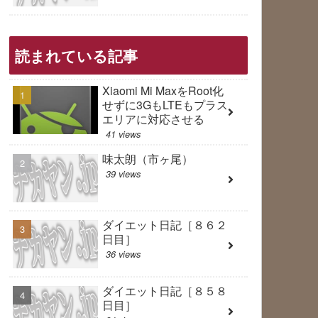
読まれている記事
Xiaomi Mi MaxをRoot化
せずに3GもLTEもプラス
エリアに対応させる
41 views
味太朗（市ヶ尾）
39 views
ダイエット日記［８６２
日目］
36 views
ダイエット日記［８５８
日目］