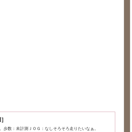
]
。歩数：未計測ＪＯＧ：なしそろそろ走りたいなぁ。