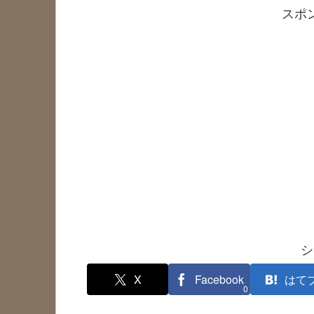
スポ
シ
X
Facebook
はて
0