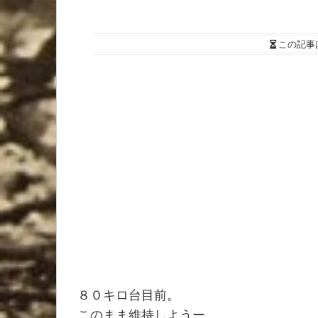
この記事
８０キロ台目前。
このまま維持しようー