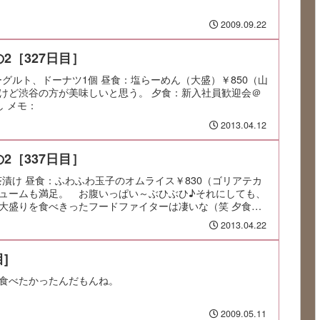
2009.09.22
2［327日目］
：ヨーグルト、ドーナツ1個 昼食：塩らーめん（大盛）￥850（山
けど渋谷の方が美味しいと思う。 夕食：新入社員歓迎会＠
し メモ：
2013.04.12
2［337日目］
：お茶漬け 昼食：ふわふわ玉子のオムライス￥830（ゴリアテカ
ュームも満足。 お腹いっぱい～ぶひぶひ♪それにしても、
大盛りを食べきったフードファイターは凄いな（笑 夕食：
2013.04.22
]
食べたかったんだもんね。
2009.05.11