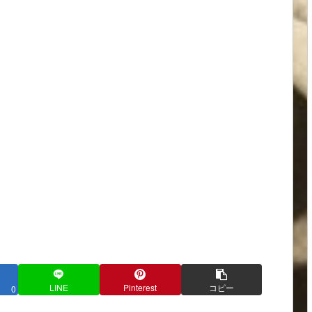
LINE
Pinterest
コピー
0