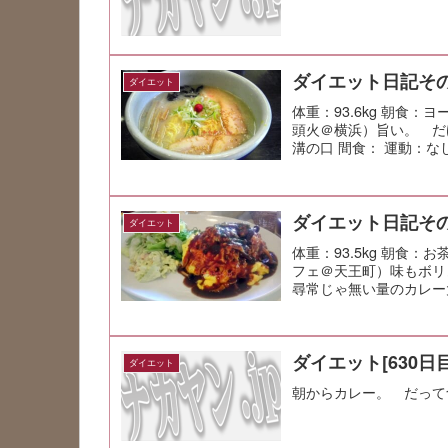
ダイエット日記その
ダイエット
体重：93.6kg 朝食
頭火＠横浜）旨い。 だ
溝の口 間食： 運動：な
ダイエット日記その
ダイエット
体重：93.5kg 朝食
フェ＠天王町）味もボリ
尋常じゃ無い量のカレー
総...
ダイエット[630日目
ダイエット
朝からカレー。 だって