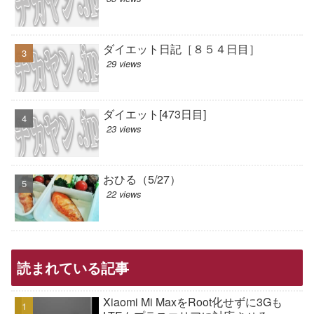
ダイエット日記［８５４日目］
29 views
ダイエット[473日目]
23 views
おひる（5/27）
22 views
読まれている記事
Xiaomi Mi MaxをRoot化せずに3Gも