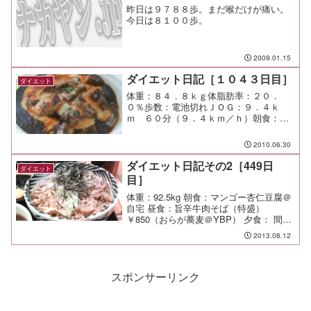
昨日は９７８８歩。まだ喉だけが痛い。
今日は８１００歩。
2009.01.15
ダイエット日記［１０４３日目］
ダイエット
体重：８４．８ｋｇ体脂肪率：２０．
０％歩数：電池切れＪＯＧ：９．４ｋ
ｍ ６０分（９．４ｋｍ／ｈ）朝食：ふ
りかけご飯昼食：鬼辛（丘公園＠あざみ
野）￥１０３０夕食：残り物少々、炭酸
2010.06.30
水間食：メモ：一昨日の豚匠のダメージ
が大きすぎたのか、まだ酒が呑...
ダイエット日記その2［449日
ダイエット
目］
体重：92.5kg 朝食：マンゴー杏仁豆腐＠
自宅 昼食：旨辛牛肉そば（特盛）
￥850（おらが蕎麦＠YBP） 夕食： 間
食： 運動： メモ：
2013.08.12
スポンサーリンク