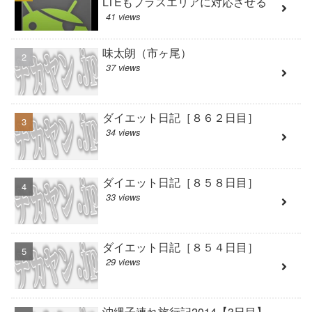
LTEもプラスエリアに対応させる
41 views
味太朗（市ヶ尾）
37 views
ダイエット日記［８６２日目］
34 views
ダイエット日記［８５８日目］
33 views
ダイエット日記［８５４日目］
29 views
沖縄子連れ旅行記2014【3日目】