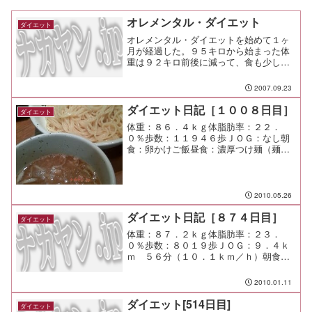
オレメンタル・ダイエット
ダイエット
オレメンタル・ダイエットを始めて１ヶ
月が経過した。９５キロから始まった体
重は９２キロ前後に減って、食も少しだ
けど細くなってきた。さて、ここでオレ
メンタル・ダイエットについて解説しと
2007.09.23
く。
ダイエット日記［１００８日目］
ダイエット
体重：８６．４ｋｇ体脂肪率：２２．
０％歩数：１１９４６歩ＪＯＧ：なし朝
食：卵かけご飯昼食：濃厚つけ麺（麺屋
武蔵＠渋谷）￥８５０夕食：串蔵間食：
メモ：１０時頃まで仕事するのが気にな
らなくなってきたな（笑
2010.05.26
ダイエット日記［８７４日目］
ダイエット
体重：８７．２ｋｇ体脂肪率：２３．
０％歩数：８０１９歩ＪＯＧ：９．４ｋ
ｍ ５６分（１０．１ｋｍ／ｈ）朝食：
焼きそば昼食：ランチビュッフェ（Ｍａ
ｒｅＣｕｃｉｎａ横浜ベイサイドマリー
2010.01.11
ナ）￥２０００くらい？夕食：水間食：
メモ：ランチの店はダメだな...
ダイエット[514日目]
ダイエット