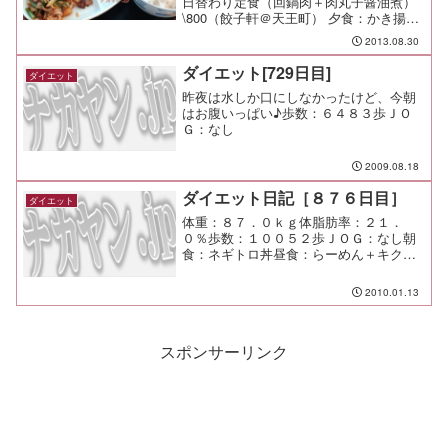
日替わり定食（回鍋肉＋肉丸子醤油煮）
\800（餃子軒＠天王町） 夕食：かき揚げ
蕎麦￥400（しぶそば＠中央林間） 間
2013.08.30
食： 運動：なし メモ：本日のパパ弁当
ダイエット[729日目]
ダイエット
昨夜は水しか口にしなかったけど、今朝
はお腹いっぱい♪歩数：６４８３歩ＪＯ
Ｇ：なし
2009.08.18
ダイエット日記［８７６日目］
ダイエット
体重：８７．０ｋｇ体脂肪率：２１．
０％歩数：１００５２歩ＪＯＧ：なし朝
食：ネギトロ丼昼食：らーめん＋キクラ
ゲ（博多風龍）￥６００夕食：魚蔵居間
食：メモ：今日はずーっと外に出ずっぱ
2010.01.13
りだ。 それにしても寒い。 頭が（笑
スポンサーリンク