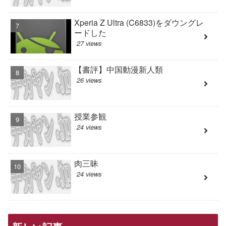
Xperia Z Ultra (C6833)をダウングレ
ードした
27 views
【書評】中国動漫新人類
26 views
授業参観
24 views
肉三昧
24 views