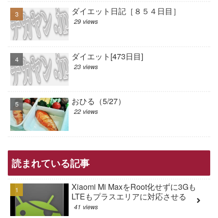
ダイエット日記［８５４日目］
29 views
ダイエット[473日目]
23 views
おひる（5/27）
22 views
読まれている記事
Xiaomi Mi MaxをRoot化せずに3Gも
LTEもプラスエリアに対応させる
41 views