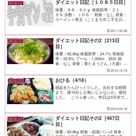
ダイエット日記［１０８５日目］
ダイエット
体重：８８．６ｋｇ 体脂肪率：２１．
０％ 歩数： ＪＯＧ： 朝食：なし 昼食：
ラーメン＋替玉（こくまろ＠二子玉川）
￥７３０ 夕食：うどん 間食： メモ：ず
っと良い感じだった子供達も、最後の最
2011.02.28
後でつまらない喧嘩で怒られて泣いて寝
る・・・。 な...
ダイエット日記その2［213日
ダイエット
目］
体重：92.6kg 体脂肪率：24.1% 骨格筋
率：32.8% プール：1,000m 25分 朝
食：なし 昼食：釜たまうどん（大盛）
\430（麦まる＠YBP） 夕食：ご飯1杯 間
2012.12.19
食： メモ：
おひる（4/18）
ダイエット
朝起きたらびっくりした。出社する時間
まで、後10分しか無いじゃないか。寝坊
した。 こりゃ参った。昨日は3月末でウ
チの会社を離れた仲間の送別会。 怒濤
の宴会Weekで、心身ともに疲弊してい
2014.04.18
る。ちょっと反省だ。弁当なんて作る余
裕も無いし、今日は...
ダイエット日記その2［467日
ダイエット
目］
体重：92.8kg 朝食：総菜パン×2 昼食：